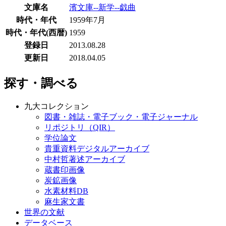
文庫名
濱文庫--新学--戯曲
時代・年代
1959年7月
時代・年代(西暦)
1959
登録日
2013.08.28
更新日
2018.04.05
探す・調べる
九大コレクション
図書・雑誌・電子ブック・電子ジャーナル
リポジトリ（QIR）
学位論文
貴重資料デジタルアーカイブ
中村哲著述アーカイブ
蔵書印画像
炭鉱画像
水素材料DB
麻生家文書
世界の文献
データベース