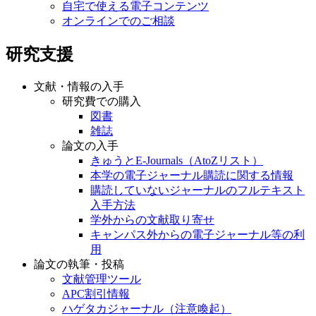
自宅で使える電子コンテンツ
オンラインでのご相談
研究支援
文献・情報の入手
研究費での購入
図書
雑誌
論文の入手
きゅうとE-Journals（AtoZリスト）
本学の電子ジャーナル購読に関する情報
購読していないジャーナルのフルテキスト
入手方法
学外からの文献取り寄せ
キャンパス外からの電子ジャーナル等の利
用
論文の執筆・投稿
文献管理ツール
APC割引情報
ハゲタカジャーナル（注意喚起）