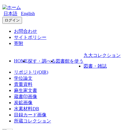
日本語
English
ログイン
お問合わせ
サイトポリシー
寄附
九大コレクション
HOME
探す・調べる
図書館を使う
図書・雑誌
リポジトリ(QIR)
学位論文
貴重資料
麻生家文書
蔵書印画像
炭鉱画像
水素材料DB
目録カード画像
所蔵コレクション