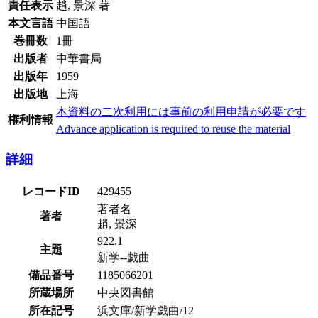
責任表示
趙, 景深 著
本文言語
中国語
巻冊数
1冊
出版者
中華書局
出版年
1959
出版地
上海
本資料の二次利用には事前の利用申請が必要です
権利情報
Advance application is required to reuse the material
詳細
レコードID
429455
著者名
著者
趙, 景深
922.1
主題
新学--戯曲
備品番号
1185066201
所蔵場所
中央図書館
所在記号
浜文庫/新学戯曲/12