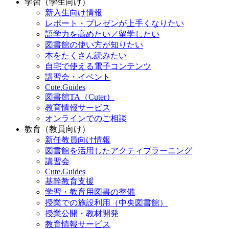
学習（学生向け）
新入生向け情報
レポート・プレゼンが上手くなりたい
語学力を高めたい／留学したい
図書館の使い方が知りたい
本をたくさん読みたい
自宅で使える電子コンテンツ
講習会・イベント
Cute.Guides
図書館TA（Cuter）
教育情報サービス
オンラインでのご相談
教育（教員向け）
新任教員向け情報
図書館を活用したアクティブラーニング
講習会
Cute.Guides
基幹教育支援
学習・教育用図書の整備
授業での施設利用（中央図書館）
授業公開・教材開発
教育情報サービス