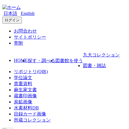
日本語
English
ログイン
お問合わせ
サイトポリシー
寄附
九大コレクション
HOME
探す・調べる
図書館を使う
図書・雑誌
リポジトリ(QIR)
学位論文
貴重資料
麻生家文書
蔵書印画像
炭鉱画像
水素材料DB
目録カード画像
所蔵コレクション