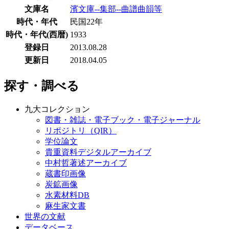
文庫名
濱文庫--集部--曲譜曲韻等
時代・年代
民国22年
時代・年代(西暦)
1933
登録日
2013.08.28
更新日
2018.04.05
探す・調べる
九大コレクション
図書・雑誌・電子ブック・電子ジャーナル
リポジトリ（QIR）
学位論文
貴重資料デジタルアーカイブ
中村哲著述アーカイブ
蔵書印画像
炭鉱画像
水素材料DB
麻生家文書
世界の文献
データベース