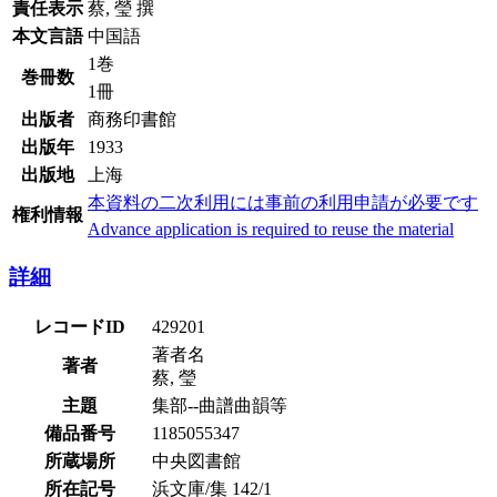
責任表示
蔡, 瑩 撰
本文言語
中国語
1巻
巻冊数
1冊
出版者
商務印書館
出版年
1933
出版地
上海
本資料の二次利用には事前の利用申請が必要です
権利情報
Advance application is required to reuse the material
詳細
レコードID
429201
著者名
著者
蔡, 瑩
主題
集部--曲譜曲韻等
備品番号
1185055347
所蔵場所
中央図書館
所在記号
浜文庫/集 142/1