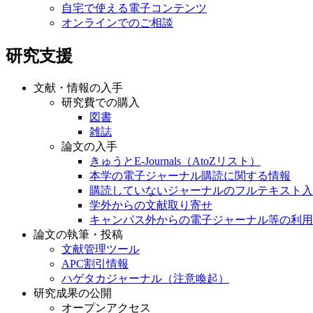
自宅で使える電子コンテンツ
オンラインでのご相談
研究支援
文献・情報の入手
研究費での購入
図書
雑誌
論文の入手
きゅうとE-Journals（AtoZリスト）
本学の電子ジャーナル購読に関する情報
購読していないジャーナルのフルテキスト入
学外からの文献取り寄せ
キャンパス外からの電子ジャーナル等の利用
論文の執筆・投稿
文献管理ツール
APC割引情報
ハゲタカジャーナル（注意喚起）
研究成果の公開
オープンアクセス