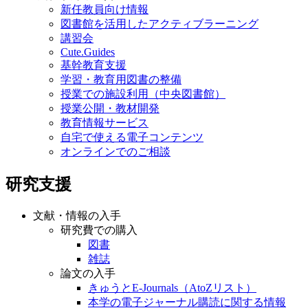
新任教員向け情報
図書館を活用したアクティブラーニング
講習会
Cute.Guides
基幹教育支援
学習・教育用図書の整備
授業での施設利用（中央図書館）
授業公開・教材開発
教育情報サービス
自宅で使える電子コンテンツ
オンラインでのご相談
研究支援
文献・情報の入手
研究費での購入
図書
雑誌
論文の入手
きゅうとE-Journals（AtoZリスト）
本学の電子ジャーナル購読に関する情報