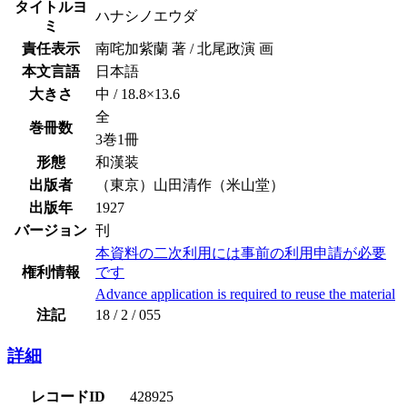
タイトルヨ
ハナシノエウダ
ミ
責任表示
南咤加紫蘭 著 / 北尾政演 画
本文言語
日本語
大きさ
中 / 18.8×13.6
全
巻冊数
3巻1冊
形態
和漢装
出版者
（東京）山田清作（米山堂）
出版年
1927
バージョン
刊
本資料の二次利用には事前の利用申請が必要
権利情報
です
Advance application is required to reuse the material
注記
18 / 2 / 055
詳細
レコードID
428925