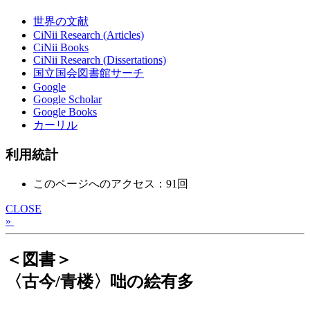
世界の文献
CiNii Research (Articles)
CiNii Books
CiNii Research (Dissertations)
国立国会図書館サーチ
Google
Google Scholar
Google Books
カーリル
利用統計
このページへのアクセス：91回
CLOSE
»
＜図書＞
〈古今/青楼〉咄の絵有多