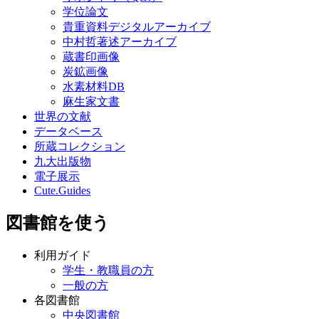
学位論文
貴重資料デジタルアーカイブ
中村哲著述アーカイブ
蔵書印画像
炭鉱画像
水素材料DB
麻生家文書
世界の文献
データベース
所蔵コレクション
九大出版物
電子展示
Cute.Guides
図書館を使う
利用ガイド
学生・教職員の方
一般の方
各図書館
中央図書館