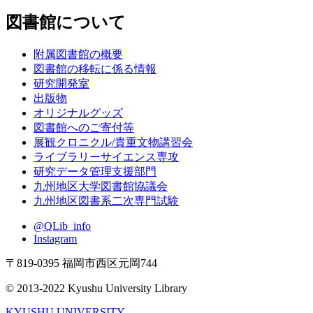
図書館について
附属図書館の概要
図書館の移転に係る情報
研究開発室
出版物
オリジナルグッズ
図書館へのご寄付等
展観クロニクル/貴重文物講習会
ライブラリーサイエンス専攻
研究データ管理支援部門
九州地区大学図書館協議会
九州地区図書系二次専門試験
@QLib_info
Instagram
〒819-0395 福岡市西区元岡744
© 2013-2022 Kyushu University Library
KYUSHU UNIVERSITY