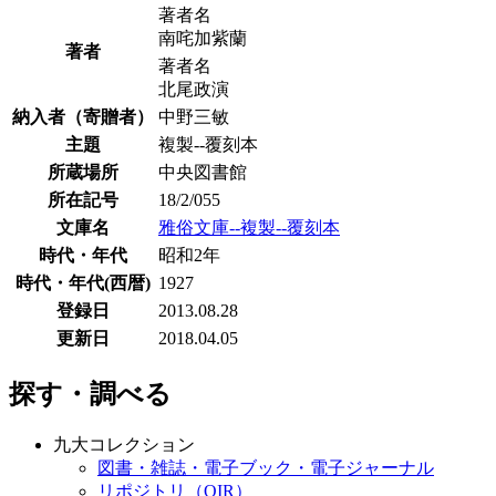
著者名
南咤加紫蘭
著者
著者名
北尾政演
納入者（寄贈者）
中野三敏
主題
複製--覆刻本
所蔵場所
中央図書館
所在記号
18/2/055
文庫名
雅俗文庫--複製--覆刻本
時代・年代
昭和2年
時代・年代(西暦)
1927
登録日
2013.08.28
更新日
2018.04.05
探す・調べる
九大コレクション
図書・雑誌・電子ブック・電子ジャーナル
リポジトリ（QIR）