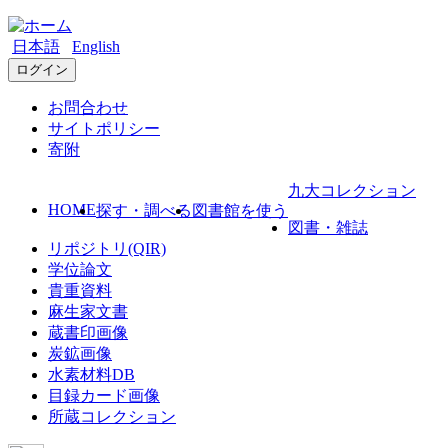
日本語
English
ログイン
お問合わせ
サイトポリシー
寄附
九大コレクション
HOME
探す・調べる
図書館を使う
図書・雑誌
リポジトリ(QIR)
学位論文
貴重資料
麻生家文書
蔵書印画像
炭鉱画像
水素材料DB
目録カード画像
所蔵コレクション