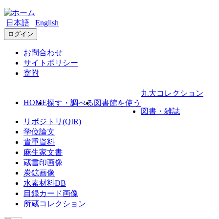
日本語
English
ログイン
お問合わせ
サイトポリシー
寄附
九大コレクション
HOME
探す・調べる
図書館を使う
図書・雑誌
リポジトリ(QIR)
学位論文
貴重資料
麻生家文書
蔵書印画像
炭鉱画像
水素材料DB
目録カード画像
所蔵コレクション