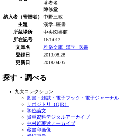
著者名
陳修堂
納入者（寄贈者）
中野三敏
主題
漢学--医書
所蔵場所
中央図書館
所在記号
16/1/012
文庫名
雅俗文庫--漢学--医書
登録日
2013.08.28
更新日
2018.04.05
探す・調べる
九大コレクション
図書・雑誌・電子ブック・電子ジャーナル
リポジトリ（QIR）
学位論文
貴重資料デジタルアーカイブ
中村哲著述アーカイブ
蔵書印画像