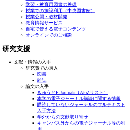
学習・教育用図書の整備
授業での施設利用（中央図書館）
授業公開・教材開発
教育情報サービス
自宅で使える電子コンテンツ
オンラインでのご相談
研究支援
文献・情報の入手
研究費での購入
図書
雑誌
論文の入手
きゅうとE-Journals（AtoZリスト）
本学の電子ジャーナル購読に関する情報
購読していないジャーナルのフルテキスト
入手方法
学外からの文献取り寄せ
キャンパス外からの電子ジャーナル等の利
用