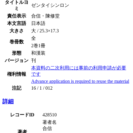
タイトルヨ
ゼンタイシンロン
ミ
責任表示
合信・陳修堂
本文言語
日本語
大きさ
大 / 25.3×17.3
全
巻冊数
2巻1冊
形態
和漢装
バージョン
刊
本資料の二次利用には事前の利用申請が必要
権利情報
です
Advance application is required to reuse the material
注記
16 / 1 / 012
詳細
レコードID
428510
著者名
合信
著者