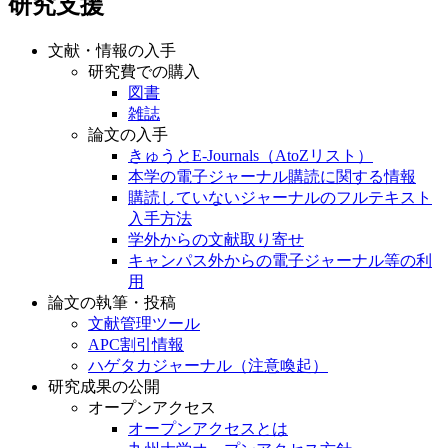
研究支援
文献・情報の入手
研究費での購入
図書
雑誌
論文の入手
きゅうとE-Journals（AtoZリスト）
本学の電子ジャーナル購読に関する情報
購読していないジャーナルのフルテキスト
入手方法
学外からの文献取り寄せ
キャンパス外からの電子ジャーナル等の利
用
論文の執筆・投稿
文献管理ツール
APC割引情報
ハゲタカジャーナル（注意喚起）
研究成果の公開
オープンアクセス
オープンアクセスとは