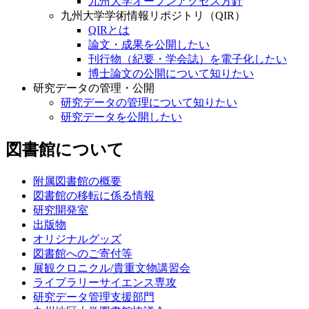
九州大学オープンアクセス方針
九州大学学術情報リポジトリ（QIR）
QIRとは
論文・成果を公開したい
刊行物（紀要・学会誌）を電子化したい
博士論文の公開について知りたい
研究データの管理・公開
研究データの管理について知りたい
研究データを公開したい
図書館について
附属図書館の概要
図書館の移転に係る情報
研究開発室
出版物
オリジナルグッズ
図書館へのご寄付等
展観クロニクル/貴重文物講習会
ライブラリーサイエンス専攻
研究データ管理支援部門