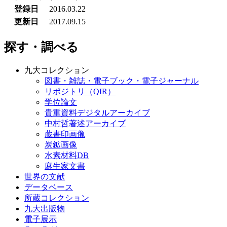
登録日
2016.03.22
更新日
2017.09.15
探す・調べる
九大コレクション
図書・雑誌・電子ブック・電子ジャーナル
リポジトリ（QIR）
学位論文
貴重資料デジタルアーカイブ
中村哲著述アーカイブ
蔵書印画像
炭鉱画像
水素材料DB
麻生家文書
世界の文献
データベース
所蔵コレクション
九大出版物
電子展示