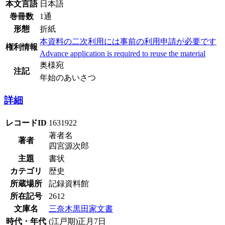
本文言語
日本語
巻冊数
1通
形態
折紙
本資料の二次利用には事前の利用申請が必要です
権利情報
Advance application is required to reuse the material
奥様宛
注記
年始のあいさつ
詳細
レコードID
1631922
著者名
著者
四宮源次郎
主題
書状
カテゴリ
歴史
所蔵場所
記録資料館
所在記号
2612
文庫名
三奈木黒田家文書
時代・年代
(江戸期)正月7日