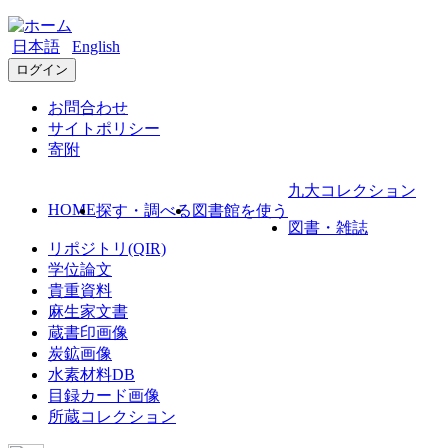
日本語
English
ログイン
お問合わせ
サイトポリシー
寄附
九大コレクション
HOME
探す・調べる
図書館を使う
図書・雑誌
リポジトリ(QIR)
学位論文
貴重資料
麻生家文書
蔵書印画像
炭鉱画像
水素材料DB
目録カード画像
所蔵コレクション