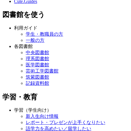
Cute.Guides
図書館を使う
利用ガイド
学生・教職員の方
一般の方
各図書館
中央図書館
理系図書館
医学図書館
芸術工学図書館
筑紫図書館
記録資料館
学習・教育
学習（学生向け）
新入生向け情報
レポート・プレゼンが上手くなりたい
語学力を高めたい／留学したい