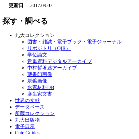
更新日
2017.09.07
探す・調べる
九大コレクション
図書・雑誌・電子ブック・電子ジャーナル
リポジトリ（QIR）
学位論文
貴重資料デジタルアーカイブ
中村哲著述アーカイブ
蔵書印画像
炭鉱画像
水素材料DB
麻生家文書
世界の文献
データベース
所蔵コレクション
九大出版物
電子展示
Cute.Guides