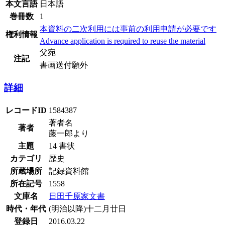
本文言語
日本語
巻冊数
1
本資料の二次利用には事前の利用申請が必要です
権利情報
Advance application is required to reuse the material
父宛
注記
書画送付願外
詳細
レコードID
1584387
著者名
著者
藤一郎より
主題
14 書状
カテゴリ
歴史
所蔵場所
記録資料館
所在記号
1558
文庫名
日田千原家文書
時代・年代
(明治以降)十二月廿日
登録日
2016.03.22