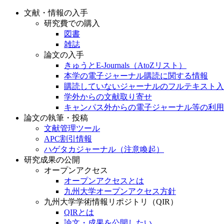
文献・情報の入手
研究費での購入
図書
雑誌
論文の入手
きゅうとE-Journals（AtoZリスト）
本学の電子ジャーナル購読に関する情報
購読していないジャーナルのフルテキスト入
学外からの文献取り寄せ
キャンパス外からの電子ジャーナル等の利用
論文の執筆・投稿
文献管理ツール
APC割引情報
ハゲタカジャーナル（注意喚起）
研究成果の公開
オープンアクセス
オープンアクセスとは
九州大学オープンアクセス方針
九州大学学術情報リポジトリ（QIR）
QIRとは
論文・成果を公開したい