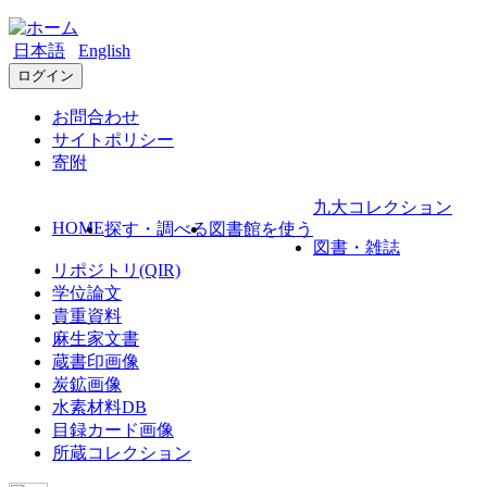
日本語
English
ログイン
お問合わせ
サイトポリシー
寄附
九大コレクション
HOME
探す・調べる
図書館を使う
図書・雑誌
リポジトリ(QIR)
学位論文
貴重資料
麻生家文書
蔵書印画像
炭鉱画像
水素材料DB
目録カード画像
所蔵コレクション