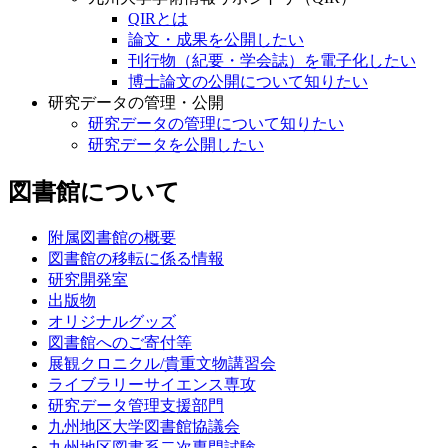
QIRとは
論文・成果を公開したい
刊行物（紀要・学会誌）を電子化したい
博士論文の公開について知りたい
研究データの管理・公開
研究データの管理について知りたい
研究データを公開したい
図書館について
附属図書館の概要
図書館の移転に係る情報
研究開発室
出版物
オリジナルグッズ
図書館へのご寄付等
展観クロニクル/貴重文物講習会
ライブラリーサイエンス専攻
研究データ管理支援部門
九州地区大学図書館協議会
九州地区図書系二次専門試験