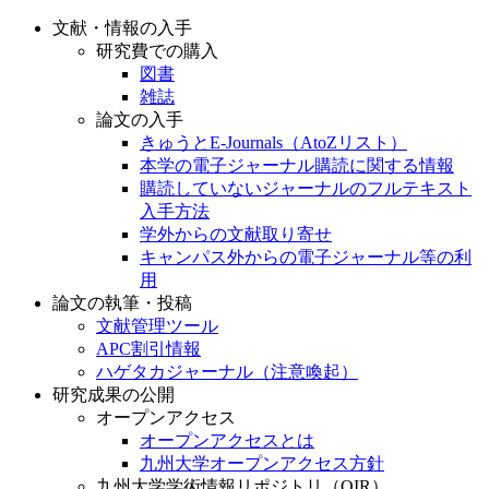
文献・情報の入手
研究費での購入
図書
雑誌
論文の入手
きゅうとE-Journals（AtoZリスト）
本学の電子ジャーナル購読に関する情報
購読していないジャーナルのフルテキスト
入手方法
学外からの文献取り寄せ
キャンパス外からの電子ジャーナル等の利
用
論文の執筆・投稿
文献管理ツール
APC割引情報
ハゲタカジャーナル（注意喚起）
研究成果の公開
オープンアクセス
オープンアクセスとは
九州大学オープンアクセス方針
九州大学学術情報リポジトリ（QIR）