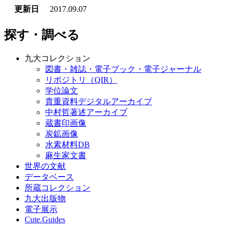
更新日
2017.09.07
探す・調べる
九大コレクション
図書・雑誌・電子ブック・電子ジャーナル
リポジトリ（QIR）
学位論文
貴重資料デジタルアーカイブ
中村哲著述アーカイブ
蔵書印画像
炭鉱画像
水素材料DB
麻生家文書
世界の文献
データベース
所蔵コレクション
九大出版物
電子展示
Cute.Guides