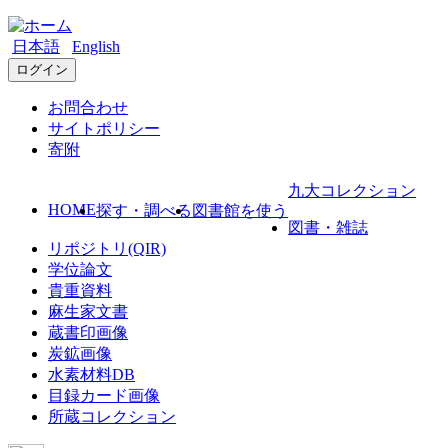
日本語
English
ログイン
お問合わせ
サイトポリシー
寄附
九大コレクション
HOME
探す・調べる
図書館を使う
図書・雑誌
リポジトリ(QIR)
学位論文
貴重資料
麻生家文書
蔵書印画像
炭鉱画像
水素材料DB
目録カード画像
所蔵コレクション