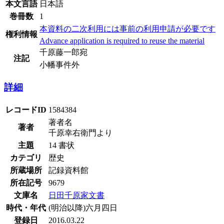
本文言語
日本語
巻冊数
1
本資料の二次利用には事前の利用申請が必要です
権利情報
Advance application is required to reuse the material
千原藤一郎宛
注記
小幡事件外
詳細
レコードID
1584384
著者名
著者
千原幸右衛門より
主題
14 書状
カテゴリ
歴史
所蔵場所
記録資料館
所在記号
9679
文庫名
日田千原家文書
時代・年代
(明治以降)六月四日
登録日
2016.03.22