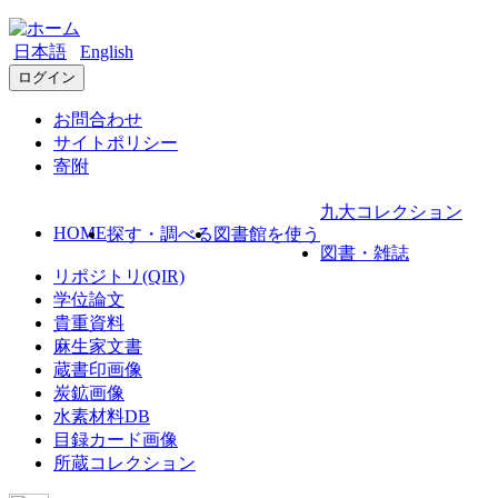
日本語
English
ログイン
お問合わせ
サイトポリシー
寄附
九大コレクション
HOME
探す・調べる
図書館を使う
図書・雑誌
リポジトリ(QIR)
学位論文
貴重資料
麻生家文書
蔵書印画像
炭鉱画像
水素材料DB
目録カード画像
所蔵コレクション