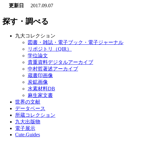
更新日
2017.09.07
探す・調べる
九大コレクション
図書・雑誌・電子ブック・電子ジャーナル
リポジトリ（QIR）
学位論文
貴重資料デジタルアーカイブ
中村哲著述アーカイブ
蔵書印画像
炭鉱画像
水素材料DB
麻生家文書
世界の文献
データベース
所蔵コレクション
九大出版物
電子展示
Cute.Guides