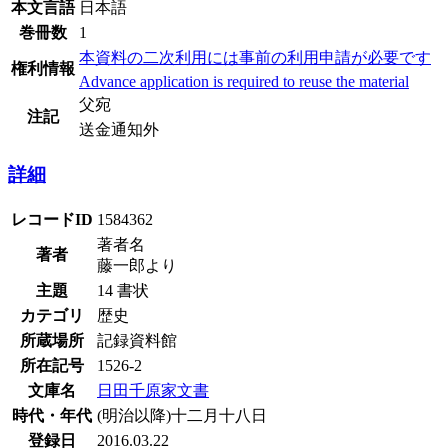
本文言語
日本語
巻冊数
1
本資料の二次利用には事前の利用申請が必要です
権利情報
Advance application is required to reuse the material
父宛
注記
送金通知外
詳細
レコードID
1584362
著者名
著者
藤一郎より
主題
14 書状
カテゴリ
歴史
所蔵場所
記録資料館
所在記号
1526-2
文庫名
日田千原家文書
時代・年代
(明治以降)十二月十八日
登録日
2016.03.22