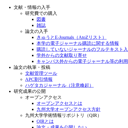
文献・情報の入手
研究費での購入
図書
雑誌
論文の入手
きゅうとE-Journals（AtoZリスト）
本学の電子ジャーナル購読に関する情報
購読していないジャーナルのフルテキスト入
学外からの文献取り寄せ
キャンパス外からの電子ジャーナル等の利用
論文の執筆・投稿
文献管理ツール
APC割引情報
ハゲタカジャーナル（注意喚起）
研究成果の公開
オープンアクセス
オープンアクセスとは
九州大学オープンアクセス方針
九州大学学術情報リポジトリ（QIR）
QIRとは
論文・成果を公開したい