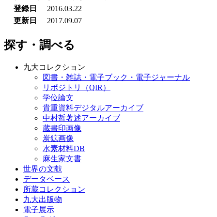
登録日
2016.03.22
更新日
2017.09.07
探す・調べる
九大コレクション
図書・雑誌・電子ブック・電子ジャーナル
リポジトリ（QIR）
学位論文
貴重資料デジタルアーカイブ
中村哲著述アーカイブ
蔵書印画像
炭鉱画像
水素材料DB
麻生家文書
世界の文献
データベース
所蔵コレクション
九大出版物
電子展示