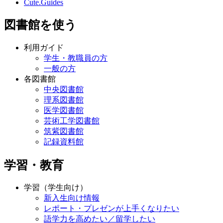
Cute.Guides
図書館を使う
利用ガイド
学生・教職員の方
一般の方
各図書館
中央図書館
理系図書館
医学図書館
芸術工学図書館
筑紫図書館
記録資料館
学習・教育
学習（学生向け）
新入生向け情報
レポート・プレゼンが上手くなりたい
語学力を高めたい／留学したい