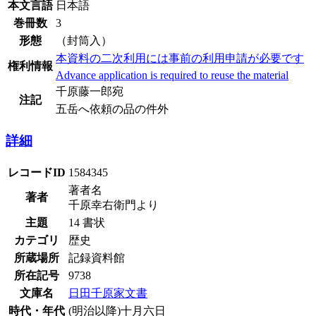
本文言語
日本語
巻冊数
3
形態
（封筒入）
本資料の二次利用には事前の利用申請が必要です
権利情報
Advance application is required to reuse the material
千原藤一郎宛
注記
五岳へ依頼の品の件外
詳細
レコードID
1584345
著者名
著者
千原幸右衛門より
主題
14 書状
カテゴリ
歴史
所蔵場所
記録資料館
所在記号
9738
文庫名
日田千原家文書
時代・年代
(明治以降)十月六日