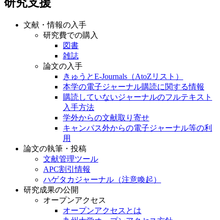
研究支援
文献・情報の入手
研究費での購入
図書
雑誌
論文の入手
きゅうとE-Journals（AtoZリスト）
本学の電子ジャーナル購読に関する情報
購読していないジャーナルのフルテキスト
入手方法
学外からの文献取り寄せ
キャンパス外からの電子ジャーナル等の利
用
論文の執筆・投稿
文献管理ツール
APC割引情報
ハゲタカジャーナル（注意喚起）
研究成果の公開
オープンアクセス
オープンアクセスとは