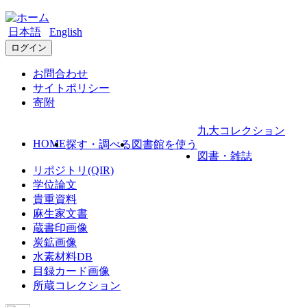
日本語
English
ログイン
お問合わせ
サイトポリシー
寄附
九大コレクション
HOME
探す・調べる
図書館を使う
図書・雑誌
リポジトリ(QIR)
学位論文
貴重資料
麻生家文書
蔵書印画像
炭鉱画像
水素材料DB
目録カード画像
所蔵コレクション