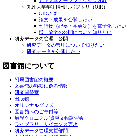
九州大学オープンアクセス方針
九州大学学術情報リポジトリ（QIR）
QIRとは
論文・成果を公開したい
刊行物（紀要・学会誌）を電子化したい
博士論文の公開について知りたい
研究データの管理・公開
研究データの管理について知りたい
研究データを公開したい
図書館について
附属図書館の概要
図書館の移転に係る情報
研究開発室
出版物
オリジナルグッズ
図書館へのご寄付等
展観クロニクル/貴重文物講習会
ライブラリーサイエンス専攻
研究データ管理支援部門