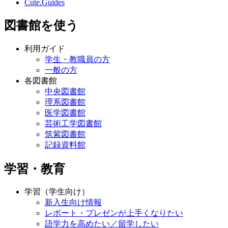
Cute.Guides
図書館を使う
利用ガイド
学生・教職員の方
一般の方
各図書館
中央図書館
理系図書館
医学図書館
芸術工学図書館
筑紫図書館
記録資料館
学習・教育
学習（学生向け）
新入生向け情報
レポート・プレゼンが上手くなりたい
語学力を高めたい／留学したい