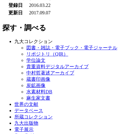
登録日
2016.03.22
更新日
2017.09.07
探す・調べる
九大コレクション
図書・雑誌・電子ブック・電子ジャーナル
リポジトリ（QIR）
学位論文
貴重資料デジタルアーカイブ
中村哲著述アーカイブ
蔵書印画像
炭鉱画像
水素材料DB
麻生家文書
世界の文献
データベース
所蔵コレクション
九大出版物
電子展示