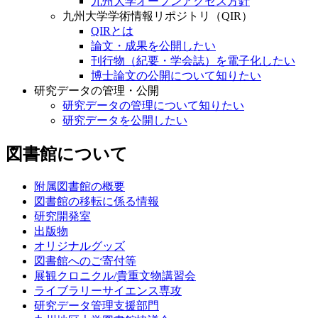
九州大学オープンアクセス方針
九州大学学術情報リポジトリ（QIR）
QIRとは
論文・成果を公開したい
刊行物（紀要・学会誌）を電子化したい
博士論文の公開について知りたい
研究データの管理・公開
研究データの管理について知りたい
研究データを公開したい
図書館について
附属図書館の概要
図書館の移転に係る情報
研究開発室
出版物
オリジナルグッズ
図書館へのご寄付等
展観クロニクル/貴重文物講習会
ライブラリーサイエンス専攻
研究データ管理支援部門