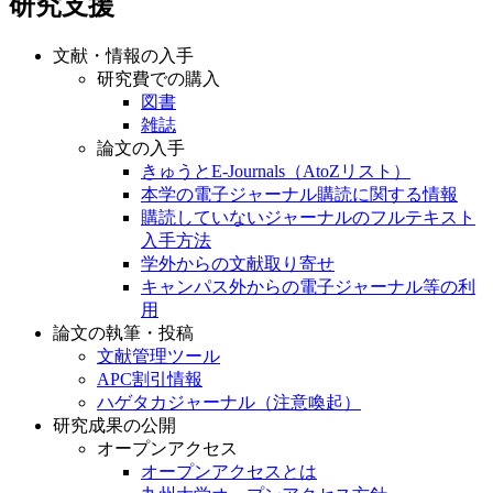
研究支援
文献・情報の入手
研究費での購入
図書
雑誌
論文の入手
きゅうとE-Journals（AtoZリスト）
本学の電子ジャーナル購読に関する情報
購読していないジャーナルのフルテキスト
入手方法
学外からの文献取り寄せ
キャンパス外からの電子ジャーナル等の利
用
論文の執筆・投稿
文献管理ツール
APC割引情報
ハゲタカジャーナル（注意喚起）
研究成果の公開
オープンアクセス
オープンアクセスとは