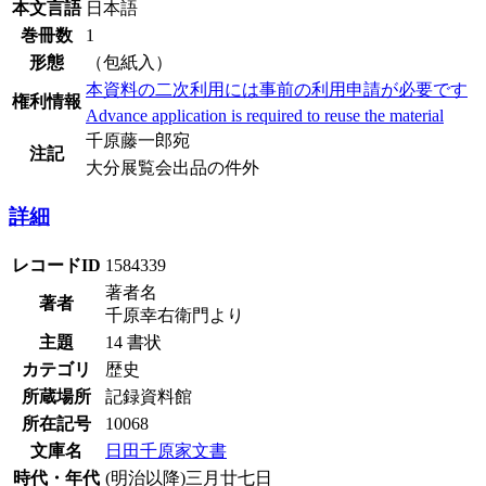
本文言語
日本語
巻冊数
1
形態
（包紙入）
本資料の二次利用には事前の利用申請が必要です
権利情報
Advance application is required to reuse the material
千原藤一郎宛
注記
大分展覧会出品の件外
詳細
レコードID
1584339
著者名
著者
千原幸右衛門より
主題
14 書状
カテゴリ
歴史
所蔵場所
記録資料館
所在記号
10068
文庫名
日田千原家文書
時代・年代
(明治以降)三月廿七日