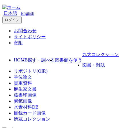
日本語
English
ログイン
お問合わせ
サイトポリシー
寄附
九大コレクション
HOME
探す・調べる
図書館を使う
図書・雑誌
リポジトリ(QIR)
学位論文
貴重資料
麻生家文書
蔵書印画像
炭鉱画像
水素材料DB
目録カード画像
所蔵コレクション