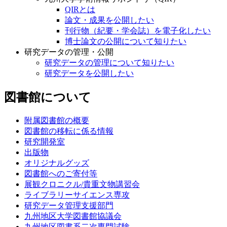
QIRとは
論文・成果を公開したい
刊行物（紀要・学会誌）を電子化したい
博士論文の公開について知りたい
研究データの管理・公開
研究データの管理について知りたい
研究データを公開したい
図書館について
附属図書館の概要
図書館の移転に係る情報
研究開発室
出版物
オリジナルグッズ
図書館へのご寄付等
展観クロニクル/貴重文物講習会
ライブラリーサイエンス専攻
研究データ管理支援部門
九州地区大学図書館協議会
九州地区図書系二次専門試験