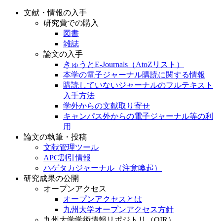
文献・情報の入手
研究費での購入
図書
雑誌
論文の入手
きゅうとE-Journals（AtoZリスト）
本学の電子ジャーナル購読に関する情報
購読していないジャーナルのフルテキスト
入手方法
学外からの文献取り寄せ
キャンパス外からの電子ジャーナル等の利
用
論文の執筆・投稿
文献管理ツール
APC割引情報
ハゲタカジャーナル（注意喚起）
研究成果の公開
オープンアクセス
オープンアクセスとは
九州大学オープンアクセス方針
九州大学学術情報リポジトリ（QIR）