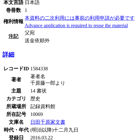
本文言語
日本語
巻冊数
1
本資料の二次利用には事前の利用申請が必要です
権利情報
Advance application is required to reuse the material
父宛
注記
送金依頼外
詳細
レコードID
1584338
著者名
著者
千原藤一郎より
主題
14 書状
カテゴリ
歴史
所蔵場所
記録資料館
所在記号
10069
文庫名
日田千原家文書
時代・年代
(明治以降)十二月九日
登録日
2016.03.22