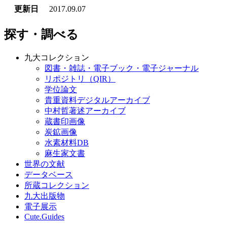
更新日
2017.09.07
探す・調べる
九大コレクション
図書・雑誌・電子ブック・電子ジャーナル
リポジトリ（QIR）
学位論文
貴重資料デジタルアーカイブ
中村哲著述アーカイブ
蔵書印画像
炭鉱画像
水素材料DB
麻生家文書
世界の文献
データベース
所蔵コレクション
九大出版物
電子展示
Cute.Guides