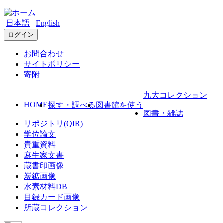
日本語
English
ログイン
お問合わせ
サイトポリシー
寄附
九大コレクション
HOME
探す・調べる
図書館を使う
図書・雑誌
リポジトリ(QIR)
学位論文
貴重資料
麻生家文書
蔵書印画像
炭鉱画像
水素材料DB
目録カード画像
所蔵コレクション