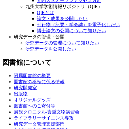
九州大学オープンアクセス方針
九州大学学術情報リポジトリ（QIR）
QIRとは
論文・成果を公開したい
刊行物（紀要・学会誌）を電子化したい
博士論文の公開について知りたい
研究データの管理・公開
研究データの管理について知りたい
研究データを公開したい
図書館について
附属図書館の概要
図書館の移転に係る情報
研究開発室
出版物
オリジナルグッズ
図書館へのご寄付等
展観クロニクル/貴重文物講習会
ライブラリーサイエンス専攻
研究データ管理支援部門