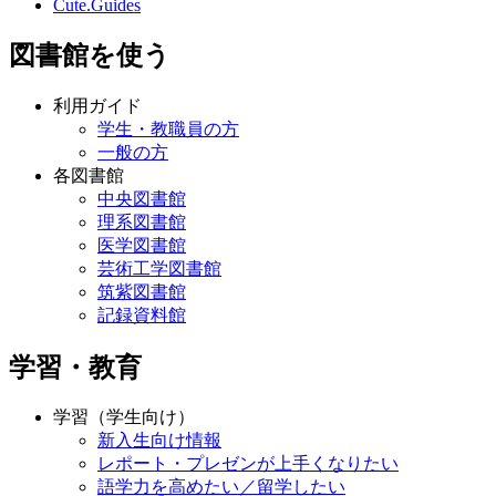
Cute.Guides
図書館を使う
利用ガイド
学生・教職員の方
一般の方
各図書館
中央図書館
理系図書館
医学図書館
芸術工学図書館
筑紫図書館
記録資料館
学習・教育
学習（学生向け）
新入生向け情報
レポート・プレゼンが上手くなりたい
語学力を高めたい／留学したい