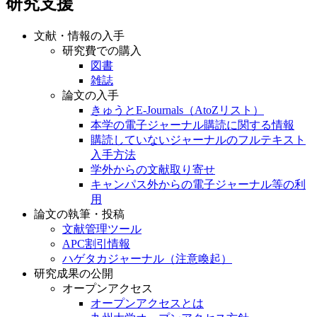
研究支援
文献・情報の入手
研究費での購入
図書
雑誌
論文の入手
きゅうとE-Journals（AtoZリスト）
本学の電子ジャーナル購読に関する情報
購読していないジャーナルのフルテキスト
入手方法
学外からの文献取り寄せ
キャンパス外からの電子ジャーナル等の利
用
論文の執筆・投稿
文献管理ツール
APC割引情報
ハゲタカジャーナル（注意喚起）
研究成果の公開
オープンアクセス
オープンアクセスとは