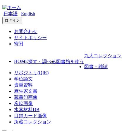
日本語
English
ログイン
お問合わせ
サイトポリシー
寄附
九大コレクション
HOME
探す・調べる
図書館を使う
図書・雑誌
リポジトリ(QIR)
学位論文
貴重資料
麻生家文書
蔵書印画像
炭鉱画像
水素材料DB
目録カード画像
所蔵コレクション