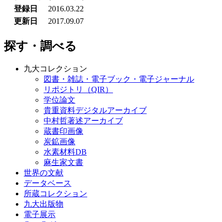
登録日
2016.03.22
更新日
2017.09.07
探す・調べる
九大コレクション
図書・雑誌・電子ブック・電子ジャーナル
リポジトリ（QIR）
学位論文
貴重資料デジタルアーカイブ
中村哲著述アーカイブ
蔵書印画像
炭鉱画像
水素材料DB
麻生家文書
世界の文献
データベース
所蔵コレクション
九大出版物
電子展示