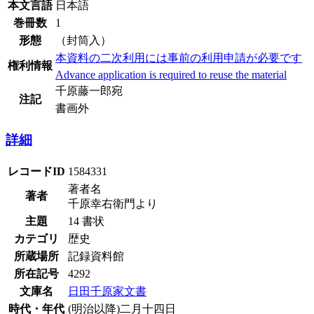
本文言語
日本語
巻冊数
1
形態
（封筒入）
本資料の二次利用には事前の利用申請が必要です
権利情報
Advance application is required to reuse the material
千原藤一郎宛
注記
書画外
詳細
レコードID
1584331
著者名
著者
千原幸右衛門より
主題
14 書状
カテゴリ
歴史
所蔵場所
記録資料館
所在記号
4292
文庫名
日田千原家文書
時代・年代
(明治以降)二月十四日