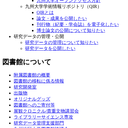
九州大学オープンアクセス方針
九州大学学術情報リポジトリ（QIR）
QIRとは
論文・成果を公開したい
刊行物（紀要・学会誌）を電子化したい
博士論文の公開について知りたい
研究データの管理・公開
研究データの管理について知りたい
研究データを公開したい
図書館について
附属図書館の概要
図書館の移転に係る情報
研究開発室
出版物
オリジナルグッズ
図書館へのご寄付等
展観クロニクル/貴重文物講習会
ライブラリーサイエンス専攻
研究データ管理支援部門