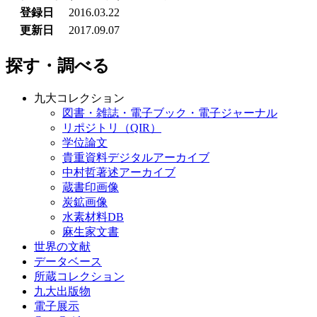
登録日
2016.03.22
更新日
2017.09.07
探す・調べる
九大コレクション
図書・雑誌・電子ブック・電子ジャーナル
リポジトリ（QIR）
学位論文
貴重資料デジタルアーカイブ
中村哲著述アーカイブ
蔵書印画像
炭鉱画像
水素材料DB
麻生家文書
世界の文献
データベース
所蔵コレクション
九大出版物
電子展示