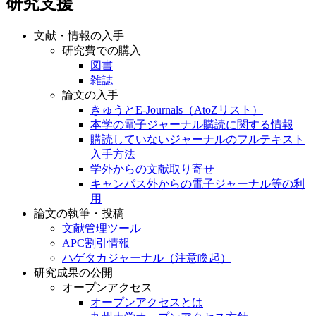
研究支援
文献・情報の入手
研究費での購入
図書
雑誌
論文の入手
きゅうとE-Journals（AtoZリスト）
本学の電子ジャーナル購読に関する情報
購読していないジャーナルのフルテキスト
入手方法
学外からの文献取り寄せ
キャンパス外からの電子ジャーナル等の利
用
論文の執筆・投稿
文献管理ツール
APC割引情報
ハゲタカジャーナル（注意喚起）
研究成果の公開
オープンアクセス
オープンアクセスとは