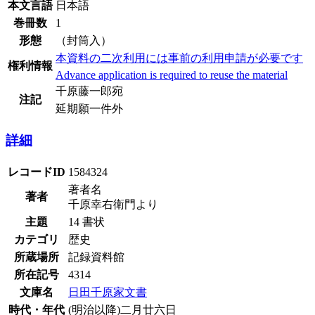
本文言語
日本語
巻冊数
1
形態
（封筒入）
本資料の二次利用には事前の利用申請が必要です
権利情報
Advance application is required to reuse the material
千原藤一郎宛
注記
延期願一件外
詳細
レコードID
1584324
著者名
著者
千原幸右衛門より
主題
14 書状
カテゴリ
歴史
所蔵場所
記録資料館
所在記号
4314
文庫名
日田千原家文書
時代・年代
(明治以降)二月廿六日