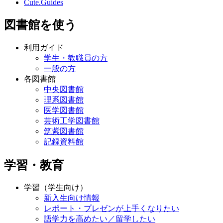
Cute.Guides
図書館を使う
利用ガイド
学生・教職員の方
一般の方
各図書館
中央図書館
理系図書館
医学図書館
芸術工学図書館
筑紫図書館
記録資料館
学習・教育
学習（学生向け）
新入生向け情報
レポート・プレゼンが上手くなりたい
語学力を高めたい／留学したい