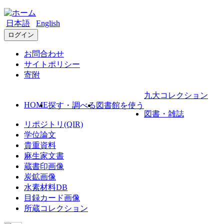
日本語
English
ログイン
お問合わせ
サイトポリシー
寄附
九大コレクション
HOME
探す・調べる
図書館を使う
図書・雑誌
リポジトリ(QIR)
学位論文
貴重資料
麻生家文書
蔵書印画像
炭鉱画像
水素材料DB
目録カード画像
所蔵コレクション