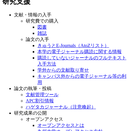
研究支援
文献・情報の入手
研究費での購入
図書
雑誌
論文の入手
きゅうとE-Journals（AtoZリスト）
本学の電子ジャーナル購読に関する情報
購読していないジャーナルのフルテキスト
入手方法
学外からの文献取り寄せ
キャンパス外からの電子ジャーナル等の利
用
論文の執筆・投稿
文献管理ツール
APC割引情報
ハゲタカジャーナル（注意喚起）
研究成果の公開
オープンアクセス
オープンアクセスとは