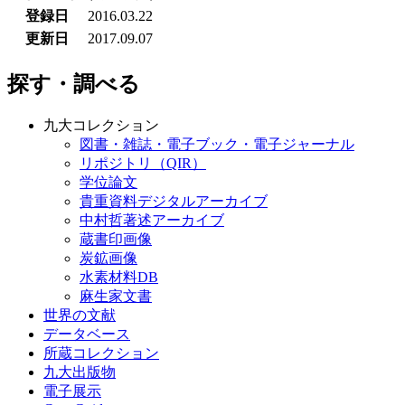
登録日
2016.03.22
更新日
2017.09.07
探す・調べる
九大コレクション
図書・雑誌・電子ブック・電子ジャーナル
リポジトリ（QIR）
学位論文
貴重資料デジタルアーカイブ
中村哲著述アーカイブ
蔵書印画像
炭鉱画像
水素材料DB
麻生家文書
世界の文献
データベース
所蔵コレクション
九大出版物
電子展示