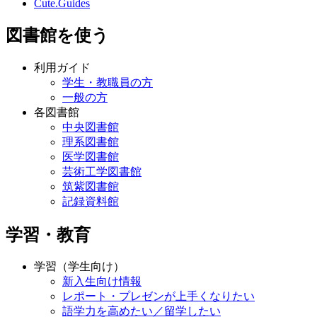
Cute.Guides
図書館を使う
利用ガイド
学生・教職員の方
一般の方
各図書館
中央図書館
理系図書館
医学図書館
芸術工学図書館
筑紫図書館
記録資料館
学習・教育
学習（学生向け）
新入生向け情報
レポート・プレゼンが上手くなりたい
語学力を高めたい／留学したい