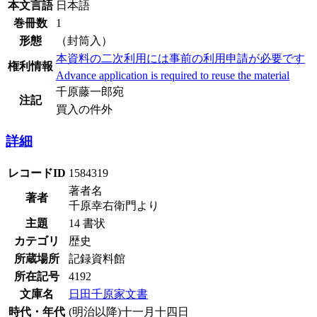
本文言語
日本語
巻冊数
1
形態
（封筒入）
本資料の二次利用には事前の利用申請が必要です
権利情報
Advance application is required to reuse the material
千原藤一郎宛
注記
買入の件外
詳細
レコードID
1584319
著者名
著者
千原幸右衛門より
主題
14 書状
カテゴリ
歴史
所蔵場所
記録資料館
所在記号
4192
文庫名
日田千原家文書
時代・年代
(明治以降)十一月十四日