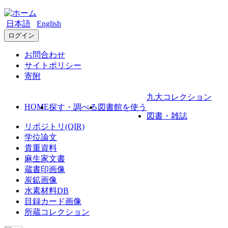
日本語
English
ログイン
お問合わせ
サイトポリシー
寄附
九大コレクション
HOME
探す・調べる
図書館を使う
図書・雑誌
リポジトリ(QIR)
学位論文
貴重資料
麻生家文書
蔵書印画像
炭鉱画像
水素材料DB
目録カード画像
所蔵コレクション