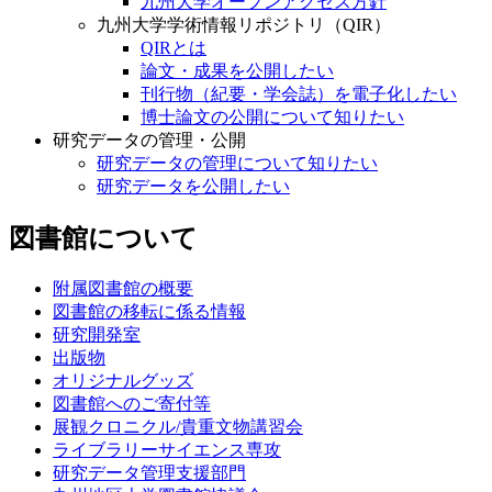
九州大学オープンアクセス方針
九州大学学術情報リポジトリ（QIR）
QIRとは
論文・成果を公開したい
刊行物（紀要・学会誌）を電子化したい
博士論文の公開について知りたい
研究データの管理・公開
研究データの管理について知りたい
研究データを公開したい
図書館について
附属図書館の概要
図書館の移転に係る情報
研究開発室
出版物
オリジナルグッズ
図書館へのご寄付等
展観クロニクル/貴重文物講習会
ライブラリーサイエンス専攻
研究データ管理支援部門