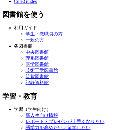
Cute.Guides
図書館を使う
利用ガイド
学生・教職員の方
一般の方
各図書館
中央図書館
理系図書館
医学図書館
芸術工学図書館
筑紫図書館
記録資料館
学習・教育
学習（学生向け）
新入生向け情報
レポート・プレゼンが上手くなりたい
語学力を高めたい／留学したい