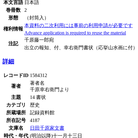
本文言語
日本語
巻冊数
2
形態
（封筒入）
本資料の二次利用には事前の利用申請が必要です
権利情報
Advance application is required to reuse the material
千原藤一郎宛
注記
出立の報知、付、幸右衛門書状（応挙山水画に付）
詳細
レコードID
1584312
著者名
著者
千原幸右衛門より
主題
14 書状
カテゴリ
歴史
所蔵場所
記録資料館
所在記号
4187
文庫名
日田千原家文書
時代・年代
(明治以降)十一月十三日