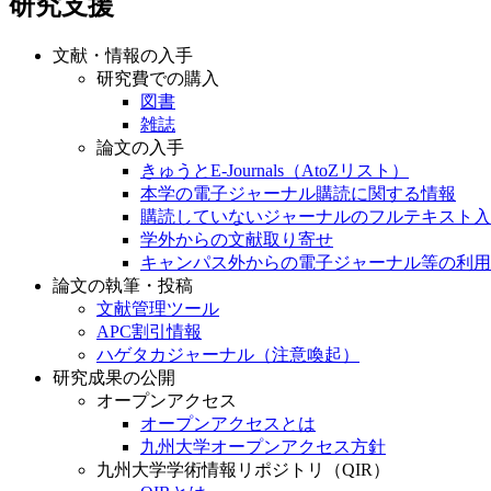
研究支援
文献・情報の入手
研究費での購入
図書
雑誌
論文の入手
きゅうとE-Journals（AtoZリスト）
本学の電子ジャーナル購読に関する情報
購読していないジャーナルのフルテキスト入
学外からの文献取り寄せ
キャンパス外からの電子ジャーナル等の利用
論文の執筆・投稿
文献管理ツール
APC割引情報
ハゲタカジャーナル（注意喚起）
研究成果の公開
オープンアクセス
オープンアクセスとは
九州大学オープンアクセス方針
九州大学学術情報リポジトリ（QIR）