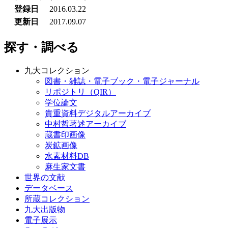
登録日
2016.03.22
更新日
2017.09.07
探す・調べる
九大コレクション
図書・雑誌・電子ブック・電子ジャーナル
リポジトリ（QIR）
学位論文
貴重資料デジタルアーカイブ
中村哲著述アーカイブ
蔵書印画像
炭鉱画像
水素材料DB
麻生家文書
世界の文献
データベース
所蔵コレクション
九大出版物
電子展示