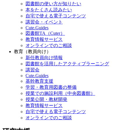
図書館の使い方が知りたい
本をたくさん読みたい
自宅で使える電子コンテンツ
講習会・イベント
Cute.Guides
図書館TA（Cuter）
教育情報サービス
オンラインでのご相談
教育（教員向け）
新任教員向け情報
図書館を活用したアクティブラーニング
講習会
Cute.Guides
基幹教育支援
学習・教育用図書の整備
授業での施設利用（中央図書館）
授業公開・教材開発
教育情報サービス
自宅で使える電子コンテンツ
オンラインでのご相談