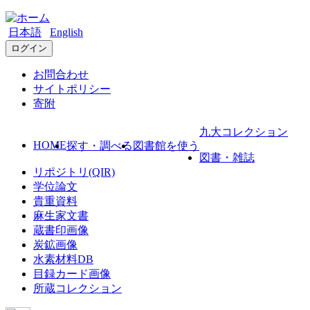
日本語
English
ログイン
お問合わせ
サイトポリシー
寄附
九大コレクション
HOME
探す・調べる
図書館を使う
図書・雑誌
リポジトリ(QIR)
学位論文
貴重資料
麻生家文書
蔵書印画像
炭鉱画像
水素材料DB
目録カード画像
所蔵コレクション