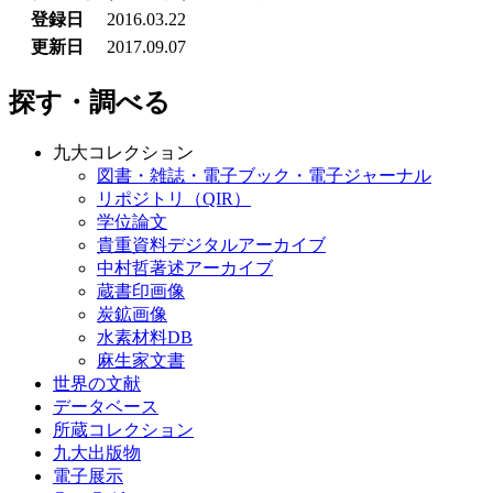
登録日
2016.03.22
更新日
2017.09.07
探す・調べる
九大コレクション
図書・雑誌・電子ブック・電子ジャーナル
リポジトリ（QIR）
学位論文
貴重資料デジタルアーカイブ
中村哲著述アーカイブ
蔵書印画像
炭鉱画像
水素材料DB
麻生家文書
世界の文献
データベース
所蔵コレクション
九大出版物
電子展示