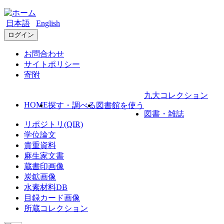
日本語
English
ログイン
お問合わせ
サイトポリシー
寄附
九大コレクション
HOME
探す・調べる
図書館を使う
図書・雑誌
リポジトリ(QIR)
学位論文
貴重資料
麻生家文書
蔵書印画像
炭鉱画像
水素材料DB
目録カード画像
所蔵コレクション