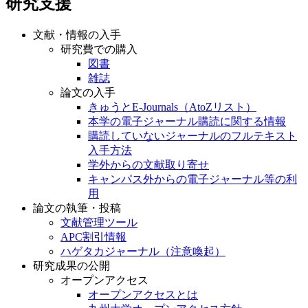
研究支援
文献・情報の入手
研究費での購入
図書
雑誌
論文の入手
きゅうとE-Journals（AtoZリスト）
本学の電子ジャーナル購読に関する情報
購読していないジャーナルのフルテキスト
入手方法
学外からの文献取り寄せ
キャンパス外からの電子ジャーナル等の利
用
論文の執筆・投稿
文献管理ツール
APC割引情報
ハゲタカジャーナル（注意喚起）
研究成果の公開
オープンアクセス
オープンアクセスとは