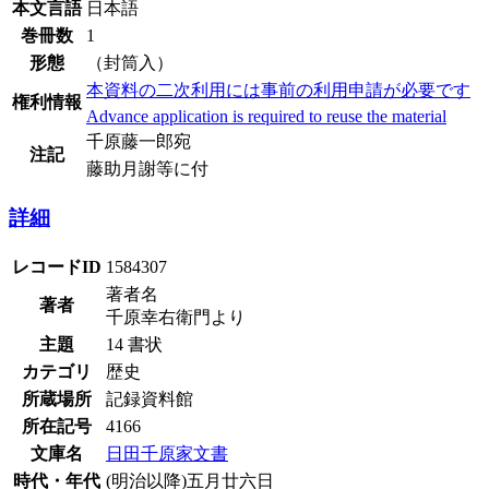
本文言語
日本語
巻冊数
1
形態
（封筒入）
本資料の二次利用には事前の利用申請が必要です
権利情報
Advance application is required to reuse the material
千原藤一郎宛
注記
藤助月謝等に付
詳細
レコードID
1584307
著者名
著者
千原幸右衛門より
主題
14 書状
カテゴリ
歴史
所蔵場所
記録資料館
所在記号
4166
文庫名
日田千原家文書
時代・年代
(明治以降)五月廿六日