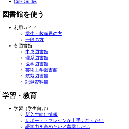
Cute.Guides
図書館を使う
利用ガイド
学生・教職員の方
一般の方
各図書館
中央図書館
理系図書館
医学図書館
芸術工学図書館
筑紫図書館
記録資料館
学習・教育
学習（学生向け）
新入生向け情報
レポート・プレゼンが上手くなりたい
語学力を高めたい／留学したい