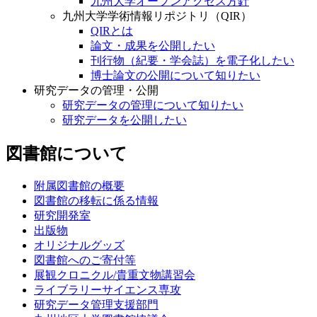
九州大学オープンアクセス方針
九州大学学術情報リポジトリ（QIR）
QIRとは
論文・成果を公開したい
刊行物（紀要・学会誌）を電子化したい
博士論文の公開について知りたい
研究データの管理・公開
研究データの管理について知りたい
研究データを公開したい
図書館について
附属図書館の概要
図書館の移転に係る情報
研究開発室
出版物
オリジナルグッズ
図書館へのご寄付等
展観クロニクル/貴重文物講習会
ライブラリーサイエンス専攻
研究データ管理支援部門