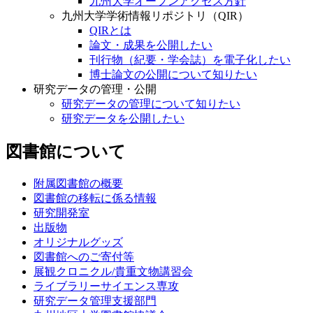
九州大学オープンアクセス方針
九州大学学術情報リポジトリ（QIR）
QIRとは
論文・成果を公開したい
刊行物（紀要・学会誌）を電子化したい
博士論文の公開について知りたい
研究データの管理・公開
研究データの管理について知りたい
研究データを公開したい
図書館について
附属図書館の概要
図書館の移転に係る情報
研究開発室
出版物
オリジナルグッズ
図書館へのご寄付等
展観クロニクル/貴重文物講習会
ライブラリーサイエンス専攻
研究データ管理支援部門