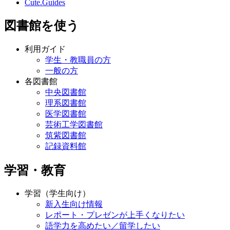
Cute.Guides
図書館を使う
利用ガイド
学生・教職員の方
一般の方
各図書館
中央図書館
理系図書館
医学図書館
芸術工学図書館
筑紫図書館
記録資料館
学習・教育
学習（学生向け）
新入生向け情報
レポート・プレゼンが上手くなりたい
語学力を高めたい／留学したい