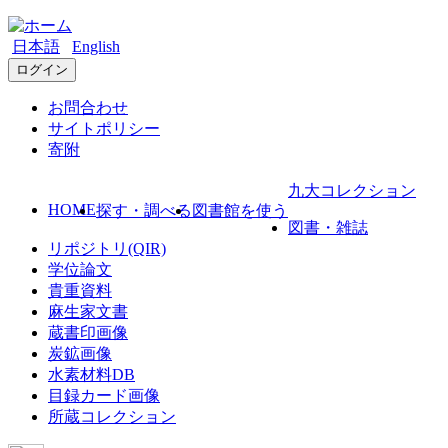
日本語
English
ログイン
お問合わせ
サイトポリシー
寄附
九大コレクション
HOME
探す・調べる
図書館を使う
図書・雑誌
リポジトリ(QIR)
学位論文
貴重資料
麻生家文書
蔵書印画像
炭鉱画像
水素材料DB
目録カード画像
所蔵コレクション