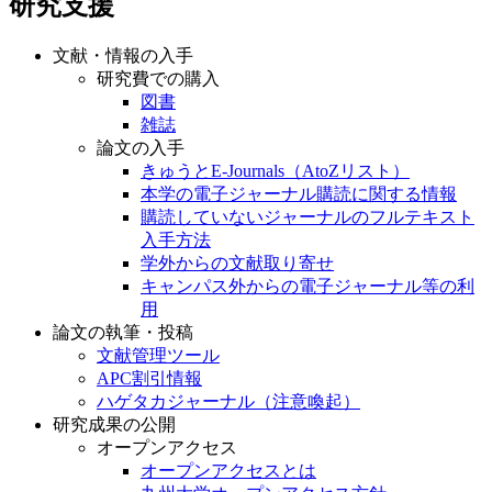
研究支援
文献・情報の入手
研究費での購入
図書
雑誌
論文の入手
きゅうとE-Journals（AtoZリスト）
本学の電子ジャーナル購読に関する情報
購読していないジャーナルのフルテキスト
入手方法
学外からの文献取り寄せ
キャンパス外からの電子ジャーナル等の利
用
論文の執筆・投稿
文献管理ツール
APC割引情報
ハゲタカジャーナル（注意喚起）
研究成果の公開
オープンアクセス
オープンアクセスとは