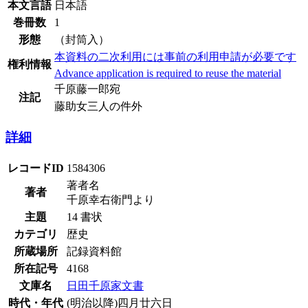
本文言語
日本語
巻冊数
1
形態
（封筒入）
本資料の二次利用には事前の利用申請が必要です
権利情報
Advance application is required to reuse the material
千原藤一郎宛
注記
藤助女三人の件外
詳細
レコードID
1584306
著者名
著者
千原幸右衛門より
主題
14 書状
カテゴリ
歴史
所蔵場所
記録資料館
所在記号
4168
文庫名
日田千原家文書
時代・年代
(明治以降)四月廿六日