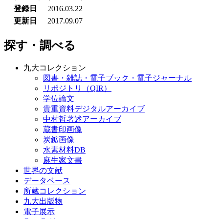
登録日
2016.03.22
更新日
2017.09.07
探す・調べる
九大コレクション
図書・雑誌・電子ブック・電子ジャーナル
リポジトリ（QIR）
学位論文
貴重資料デジタルアーカイブ
中村哲著述アーカイブ
蔵書印画像
炭鉱画像
水素材料DB
麻生家文書
世界の文献
データベース
所蔵コレクション
九大出版物
電子展示