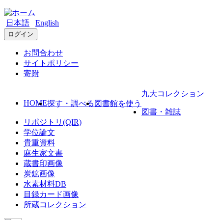
日本語
English
ログイン
お問合わせ
サイトポリシー
寄附
九大コレクション
HOME
探す・調べる
図書館を使う
図書・雑誌
リポジトリ(QIR)
学位論文
貴重資料
麻生家文書
蔵書印画像
炭鉱画像
水素材料DB
目録カード画像
所蔵コレクション