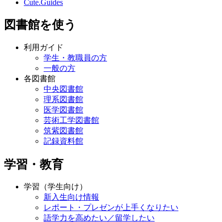
Cute.Guides
図書館を使う
利用ガイド
学生・教職員の方
一般の方
各図書館
中央図書館
理系図書館
医学図書館
芸術工学図書館
筑紫図書館
記録資料館
学習・教育
学習（学生向け）
新入生向け情報
レポート・プレゼンが上手くなりたい
語学力を高めたい／留学したい