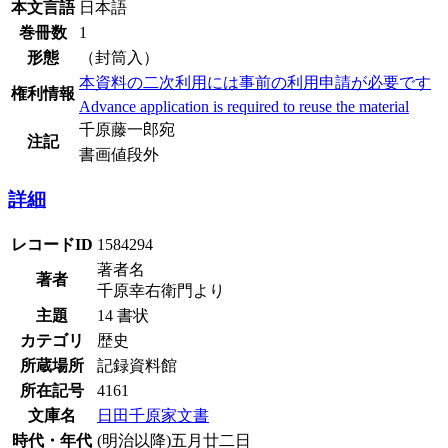
本文言語
日本語
巻冊数
1
形態
（封筒入）
本資料の二次利用には事前の利用申請が必要です
権利情報
Advance application is required to reuse the material
千原藤一郎宛
注記
書画値段外
詳細
レコードID
1584294
著者名
著者
千原幸右衛門より
主題
14 書状
カテゴリ
歴史
所蔵場所
記録資料館
所在記号
4161
文庫名
日田千原家文書
時代・年代
(明治以降)五月廿二日