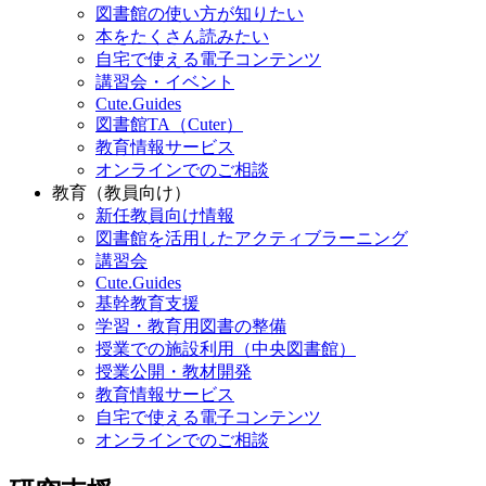
図書館の使い方が知りたい
本をたくさん読みたい
自宅で使える電子コンテンツ
講習会・イベント
Cute.Guides
図書館TA（Cuter）
教育情報サービス
オンラインでのご相談
教育（教員向け）
新任教員向け情報
図書館を活用したアクティブラーニング
講習会
Cute.Guides
基幹教育支援
学習・教育用図書の整備
授業での施設利用（中央図書館）
授業公開・教材開発
教育情報サービス
自宅で使える電子コンテンツ
オンラインでのご相談