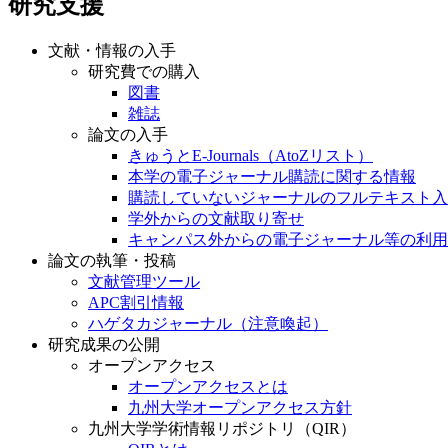
研究支援
文献・情報の入手
研究費での購入
図書
雑誌
論文の入手
きゅうとE-Journals（AtoZリスト）
本学の電子ジャーナル購読に関する情報
購読していないジャーナルのフルテキスト入
学外からの文献取り寄せ
キャンパス外からの電子ジャーナル等の利用
論文の執筆・投稿
文献管理ツール
APC割引情報
ハゲタカジャーナル（注意喚起）
研究成果の公開
オープンアクセス
オープンアクセスとは
九州大学オープンアクセス方針
九州大学学術情報リポジトリ（QIR）