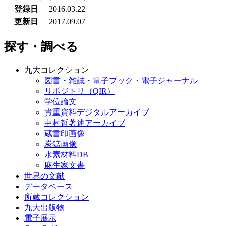
登録日
2016.03.22
更新日
2017.09.07
探す・調べる
九大コレクション
図書・雑誌・電子ブック・電子ジャーナル
リポジトリ（QIR）
学位論文
貴重資料デジタルアーカイブ
中村哲著述アーカイブ
蔵書印画像
炭鉱画像
水素材料DB
麻生家文書
世界の文献
データベース
所蔵コレクション
九大出版物
電子展示