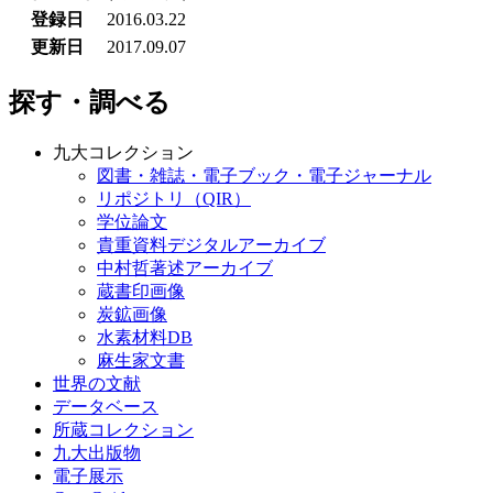
登録日
2016.03.22
更新日
2017.09.07
探す・調べる
九大コレクション
図書・雑誌・電子ブック・電子ジャーナル
リポジトリ（QIR）
学位論文
貴重資料デジタルアーカイブ
中村哲著述アーカイブ
蔵書印画像
炭鉱画像
水素材料DB
麻生家文書
世界の文献
データベース
所蔵コレクション
九大出版物
電子展示