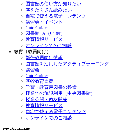
図書館の使い方が知りたい
本をたくさん読みたい
自宅で使える電子コンテンツ
講習会・イベント
Cute.Guides
図書館TA（Cuter）
教育情報サービス
オンラインでのご相談
教育（教員向け）
新任教員向け情報
図書館を活用したアクティブラーニング
講習会
Cute.Guides
基幹教育支援
学習・教育用図書の整備
授業での施設利用（中央図書館）
授業公開・教材開発
教育情報サービス
自宅で使える電子コンテンツ
オンラインでのご相談