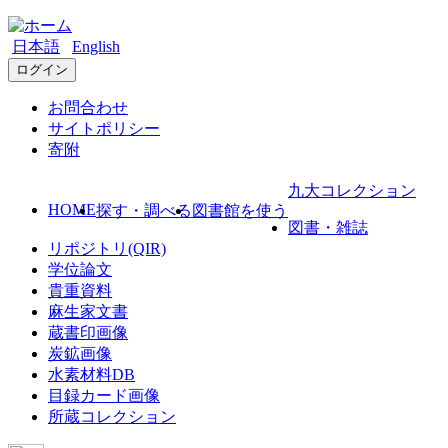
日本語
English
ログイン
お問合わせ
サイトポリシー
寄附
九大コレクション
HOME
探す・調べる
図書館を使う
図書・雑誌
リポジトリ(QIR)
学位論文
貴重資料
麻生家文書
蔵書印画像
炭鉱画像
水素材料DB
目録カード画像
所蔵コレクション