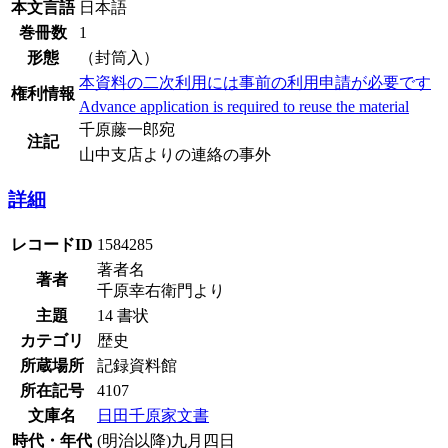
本文言語
日本語
巻冊数
1
形態
（封筒入）
本資料の二次利用には事前の利用申請が必要です
権利情報
Advance application is required to reuse the material
千原藤一郎宛
注記
山中支店よりの連絡の事外
詳細
レコードID
1584285
著者名
著者
千原幸右衛門より
主題
14 書状
カテゴリ
歴史
所蔵場所
記録資料館
所在記号
4107
文庫名
日田千原家文書
時代・年代
(明治以降)九月四日