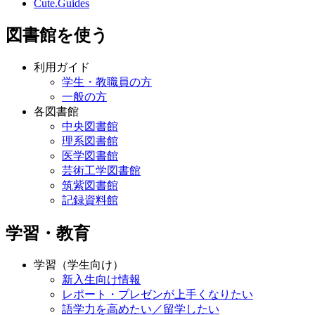
Cute.Guides
図書館を使う
利用ガイド
学生・教職員の方
一般の方
各図書館
中央図書館
理系図書館
医学図書館
芸術工学図書館
筑紫図書館
記録資料館
学習・教育
学習（学生向け）
新入生向け情報
レポート・プレゼンが上手くなりたい
語学力を高めたい／留学したい