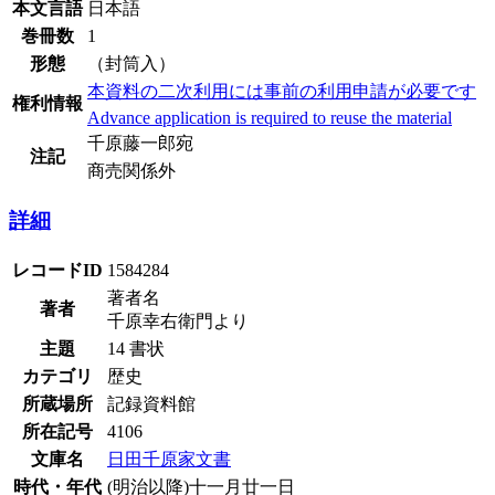
本文言語
日本語
巻冊数
1
形態
（封筒入）
本資料の二次利用には事前の利用申請が必要です
権利情報
Advance application is required to reuse the material
千原藤一郎宛
注記
商売関係外
詳細
レコードID
1584284
著者名
著者
千原幸右衛門より
主題
14 書状
カテゴリ
歴史
所蔵場所
記録資料館
所在記号
4106
文庫名
日田千原家文書
時代・年代
(明治以降)十一月廿一日