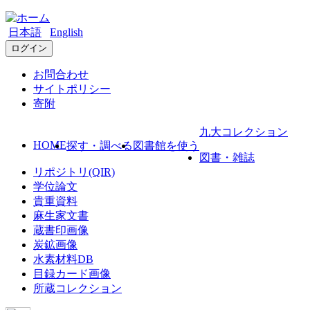
日本語
English
ログイン
お問合わせ
サイトポリシー
寄附
九大コレクション
HOME
探す・調べる
図書館を使う
図書・雑誌
リポジトリ(QIR)
学位論文
貴重資料
麻生家文書
蔵書印画像
炭鉱画像
水素材料DB
目録カード画像
所蔵コレクション