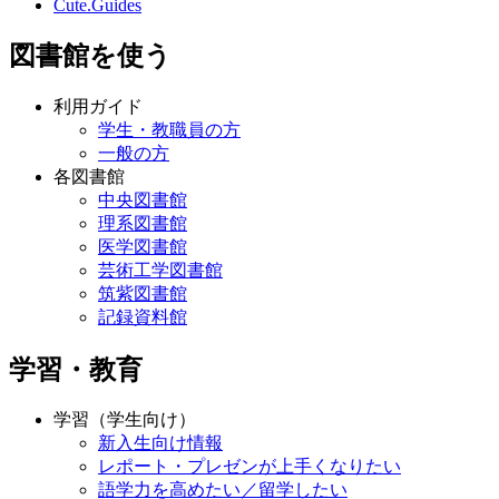
Cute.Guides
図書館を使う
利用ガイド
学生・教職員の方
一般の方
各図書館
中央図書館
理系図書館
医学図書館
芸術工学図書館
筑紫図書館
記録資料館
学習・教育
学習（学生向け）
新入生向け情報
レポート・プレゼンが上手くなりたい
語学力を高めたい／留学したい