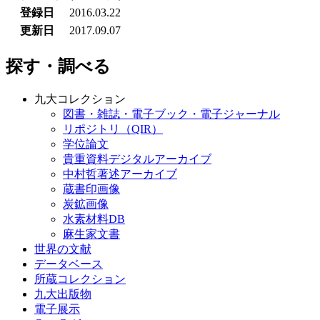
登録日
2016.03.22
更新日
2017.09.07
探す・調べる
九大コレクション
図書・雑誌・電子ブック・電子ジャーナル
リポジトリ（QIR）
学位論文
貴重資料デジタルアーカイブ
中村哲著述アーカイブ
蔵書印画像
炭鉱画像
水素材料DB
麻生家文書
世界の文献
データベース
所蔵コレクション
九大出版物
電子展示