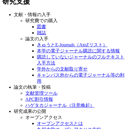
研究支援
文献・情報の入手
研究費での購入
図書
雑誌
論文の入手
きゅうとE-Journals（AtoZリスト）
本学の電子ジャーナル購読に関する情報
購読していないジャーナルのフルテキスト
入手方法
学外からの文献取り寄せ
キャンパス外からの電子ジャーナル等の利
用
論文の執筆・投稿
文献管理ツール
APC割引情報
ハゲタカジャーナル（注意喚起）
研究成果の公開
オープンアクセス
オープンアクセスとは