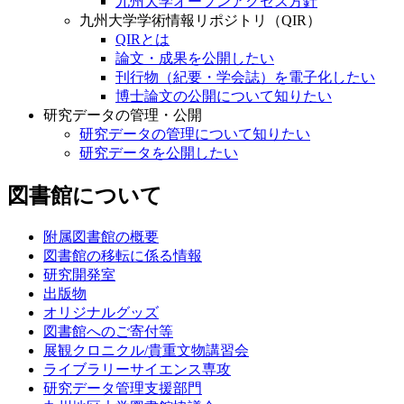
九州大学オープンアクセス方針
九州大学学術情報リポジトリ（QIR）
QIRとは
論文・成果を公開したい
刊行物（紀要・学会誌）を電子化したい
博士論文の公開について知りたい
研究データの管理・公開
研究データの管理について知りたい
研究データを公開したい
図書館について
附属図書館の概要
図書館の移転に係る情報
研究開発室
出版物
オリジナルグッズ
図書館へのご寄付等
展観クロニクル/貴重文物講習会
ライブラリーサイエンス専攻
研究データ管理支援部門