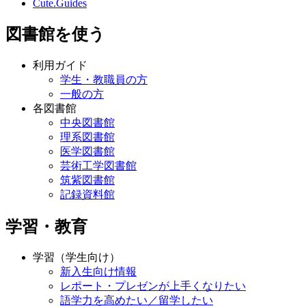
Cute.Guides
図書館を使う
利用ガイド
学生・教職員の方
一般の方
各図書館
中央図書館
理系図書館
医学図書館
芸術工学図書館
筑紫図書館
記録資料館
学習・教育
学習（学生向け）
新入生向け情報
レポート・プレゼンが上手くなりたい
語学力を高めたい／留学したい