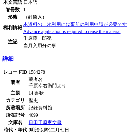
本文言語
日本語
巻冊数
1
形態
（封筒入）
本資料の二次利用には事前の利用申請が必要です
権利情報
Advance application is required to reuse the material
千原藤一郎宛
注記
当月入用分の事
詳細
レコードID
1584278
著者名
著者
千原幸右衛門より
主題
14 書状
カテゴリ
歴史
所蔵場所
記録資料館
所在記号
4099
文庫名
日田千原家文書
時代・年代
(明治以降)二月七日