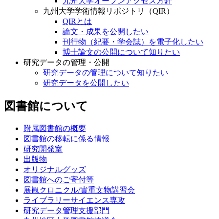
九州大学オープンアクセス方針
九州大学学術情報リポジトリ（QIR）
QIRとは
論文・成果を公開したい
刊行物（紀要・学会誌）を電子化したい
博士論文の公開について知りたい
研究データの管理・公開
研究データの管理について知りたい
研究データを公開したい
図書館について
附属図書館の概要
図書館の移転に係る情報
研究開発室
出版物
オリジナルグッズ
図書館へのご寄付等
展観クロニクル/貴重文物講習会
ライブラリーサイエンス専攻
研究データ管理支援部門