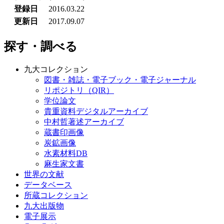
登録日
2016.03.22
更新日
2017.09.07
探す・調べる
九大コレクション
図書・雑誌・電子ブック・電子ジャーナル
リポジトリ（QIR）
学位論文
貴重資料デジタルアーカイブ
中村哲著述アーカイブ
蔵書印画像
炭鉱画像
水素材料DB
麻生家文書
世界の文献
データベース
所蔵コレクション
九大出版物
電子展示