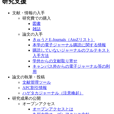
研究支援
文献・情報の入手
研究費での購入
図書
雑誌
論文の入手
きゅうとE-Journals（AtoZリスト）
本学の電子ジャーナル購読に関する情報
購読していないジャーナルのフルテキスト
入手方法
学外からの文献取り寄せ
キャンパス外からの電子ジャーナル等の利
用
論文の執筆・投稿
文献管理ツール
APC割引情報
ハゲタカジャーナル（注意喚起）
研究成果の公開
オープンアクセス
オープンアクセスとは