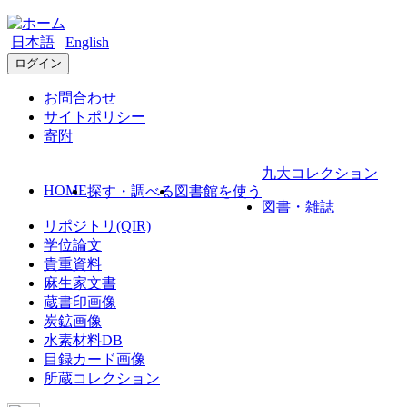
日本語
English
ログイン
お問合わせ
サイトポリシー
寄附
九大コレクション
HOME
探す・調べる
図書館を使う
図書・雑誌
リポジトリ(QIR)
学位論文
貴重資料
麻生家文書
蔵書印画像
炭鉱画像
水素材料DB
目録カード画像
所蔵コレクション