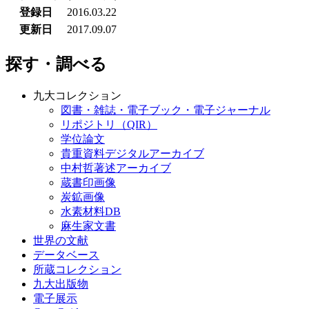
登録日
2016.03.22
更新日
2017.09.07
探す・調べる
九大コレクション
図書・雑誌・電子ブック・電子ジャーナル
リポジトリ（QIR）
学位論文
貴重資料デジタルアーカイブ
中村哲著述アーカイブ
蔵書印画像
炭鉱画像
水素材料DB
麻生家文書
世界の文献
データベース
所蔵コレクション
九大出版物
電子展示