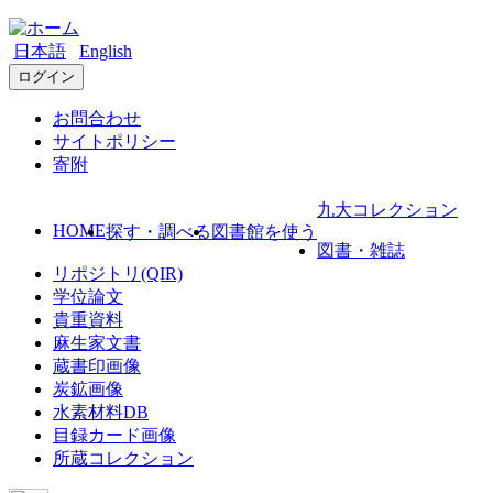
日本語
English
ログイン
お問合わせ
サイトポリシー
寄附
九大コレクション
HOME
探す・調べる
図書館を使う
図書・雑誌
リポジトリ(QIR)
学位論文
貴重資料
麻生家文書
蔵書印画像
炭鉱画像
水素材料DB
目録カード画像
所蔵コレクション