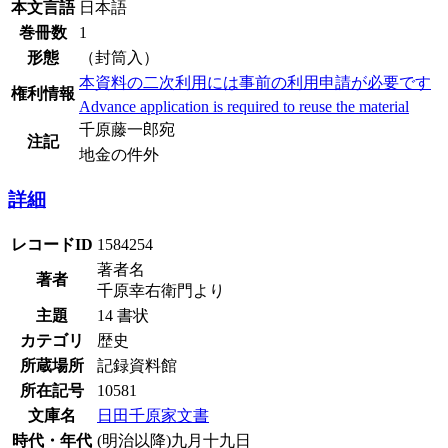
本文言語
日本語
巻冊数
1
形態
（封筒入）
本資料の二次利用には事前の利用申請が必要です
権利情報
Advance application is required to reuse the material
千原藤一郎宛
注記
地金の件外
詳細
レコードID
1584254
著者名
著者
千原幸右衛門より
主題
14 書状
カテゴリ
歴史
所蔵場所
記録資料館
所在記号
10581
文庫名
日田千原家文書
時代・年代
(明治以降)九月十九日