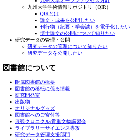
九州大学オープンアクセス方針
九州大学学術情報リポジトリ（QIR）
QIRとは
論文・成果を公開したい
刊行物（紀要・学会誌）を電子化したい
博士論文の公開について知りたい
研究データの管理・公開
研究データの管理について知りたい
研究データを公開したい
図書館について
附属図書館の概要
図書館の移転に係る情報
研究開発室
出版物
オリジナルグッズ
図書館へのご寄付等
展観クロニクル/貴重文物講習会
ライブラリーサイエンス専攻
研究データ管理支援部門