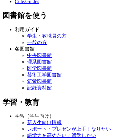
Cute.Guides
図書館を使う
利用ガイド
学生・教職員の方
一般の方
各図書館
中央図書館
理系図書館
医学図書館
芸術工学図書館
筑紫図書館
記録資料館
学習・教育
学習（学生向け）
新入生向け情報
レポート・プレゼンが上手くなりたい
語学力を高めたい／留学したい