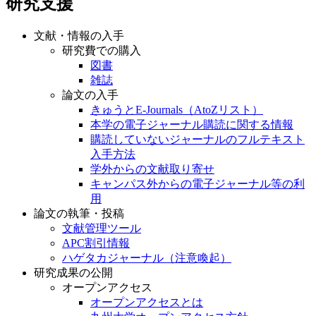
研究支援
文献・情報の入手
研究費での購入
図書
雑誌
論文の入手
きゅうとE-Journals（AtoZリスト）
本学の電子ジャーナル購読に関する情報
購読していないジャーナルのフルテキスト
入手方法
学外からの文献取り寄せ
キャンパス外からの電子ジャーナル等の利
用
論文の執筆・投稿
文献管理ツール
APC割引情報
ハゲタカジャーナル（注意喚起）
研究成果の公開
オープンアクセス
オープンアクセスとは