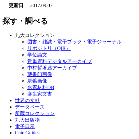
更新日
2017.09.07
探す・調べる
九大コレクション
図書・雑誌・電子ブック・電子ジャーナル
リポジトリ（QIR）
学位論文
貴重資料デジタルアーカイブ
中村哲著述アーカイブ
蔵書印画像
炭鉱画像
水素材料DB
麻生家文書
世界の文献
データベース
所蔵コレクション
九大出版物
電子展示
Cute.Guides