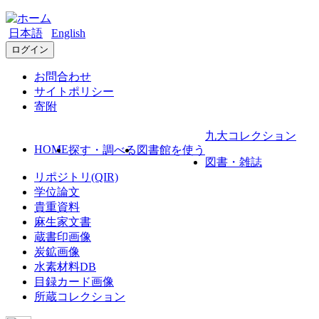
日本語
English
ログイン
お問合わせ
サイトポリシー
寄附
九大コレクション
HOME
探す・調べる
図書館を使う
図書・雑誌
リポジトリ(QIR)
学位論文
貴重資料
麻生家文書
蔵書印画像
炭鉱画像
水素材料DB
目録カード画像
所蔵コレクション