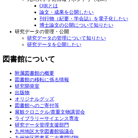
QIRとは
論文・成果を公開したい
刊行物（紀要・学会誌）を電子化したい
博士論文の公開について知りたい
研究データの管理・公開
研究データの管理について知りたい
研究データを公開したい
図書館について
附属図書館の概要
図書館の移転に係る情報
研究開発室
出版物
オリジナルグッズ
図書館へのご寄付等
展観クロニクル/貴重文物講習会
ライブラリーサイエンス専攻
研究データ管理支援部門
九州地区大学図書館協議会
九州地区図書系二次専門試験