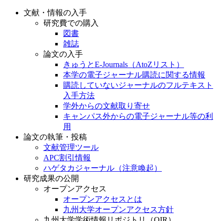
文献・情報の入手
研究費での購入
図書
雑誌
論文の入手
きゅうとE-Journals（AtoZリスト）
本学の電子ジャーナル購読に関する情報
購読していないジャーナルのフルテキスト
入手方法
学外からの文献取り寄せ
キャンパス外からの電子ジャーナル等の利
用
論文の執筆・投稿
文献管理ツール
APC割引情報
ハゲタカジャーナル（注意喚起）
研究成果の公開
オープンアクセス
オープンアクセスとは
九州大学オープンアクセス方針
九州大学学術情報リポジトリ（QIR）