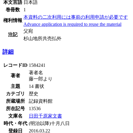
本文言語
日本語
巻冊数
1
本資料の二次利用には事前の利用申請が必要です
権利情報
Advance application is required to reuse the material
父宛
注記
杉山地所共売払外
詳細
レコードID
1584241
著者名
著者
藤一郎より
主題
14 書状
カテゴリ
歴史
所蔵場所
記録資料館
所在記号
13536
文庫名
日田千原家文書
時代・年代
(明治以降)十月八日
登録日
2016.03.22