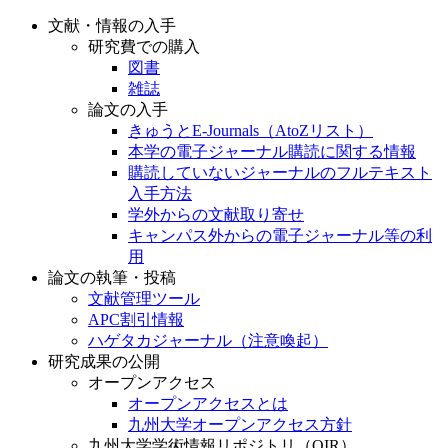
文献・情報の入手
研究費での購入
図書
雑誌
論文の入手
きゅうとE-Journals（AtoZリスト）
本学の電子ジャーナル購読に関する情報
購読していないジャーナルのフルテキスト
入手方法
学外からの文献取り寄せ
キャンパス外からの電子ジャーナル等の利
用
論文の執筆・投稿
文献管理ツール
APC割引情報
ハゲタカジャーナル（注意喚起）
研究成果の公開
オープンアクセス
オープンアクセスとは
九州大学オープンアクセス方針
九州大学学術情報リポジトリ（QIR）