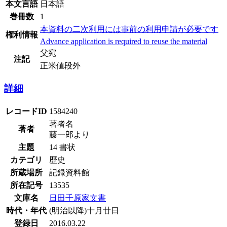
本文言語
日本語
巻冊数
1
本資料の二次利用には事前の利用申請が必要です
権利情報
Advance application is required to reuse the material
父宛
注記
正米値段外
詳細
レコードID
1584240
著者名
著者
藤一郎より
主題
14 書状
カテゴリ
歴史
所蔵場所
記録資料館
所在記号
13535
文庫名
日田千原家文書
時代・年代
(明治以降)十月廿日
登録日
2016.03.22