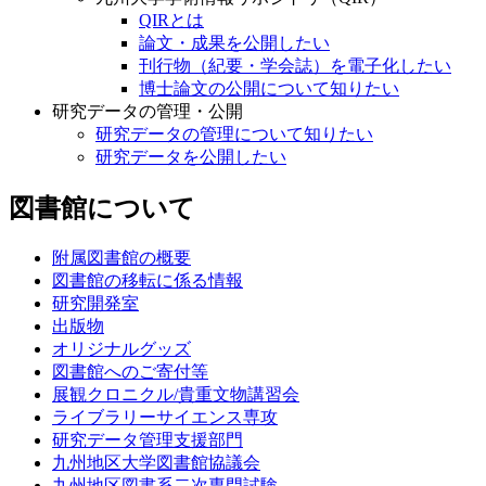
QIRとは
論文・成果を公開したい
刊行物（紀要・学会誌）を電子化したい
博士論文の公開について知りたい
研究データの管理・公開
研究データの管理について知りたい
研究データを公開したい
図書館について
附属図書館の概要
図書館の移転に係る情報
研究開発室
出版物
オリジナルグッズ
図書館へのご寄付等
展観クロニクル/貴重文物講習会
ライブラリーサイエンス専攻
研究データ管理支援部門
九州地区大学図書館協議会
九州地区図書系二次専門試験