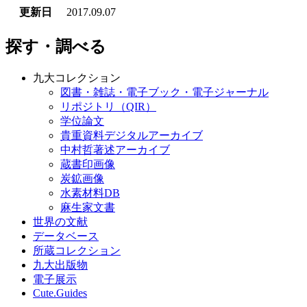
更新日
2017.09.07
探す・調べる
九大コレクション
図書・雑誌・電子ブック・電子ジャーナル
リポジトリ（QIR）
学位論文
貴重資料デジタルアーカイブ
中村哲著述アーカイブ
蔵書印画像
炭鉱画像
水素材料DB
麻生家文書
世界の文献
データベース
所蔵コレクション
九大出版物
電子展示
Cute.Guides