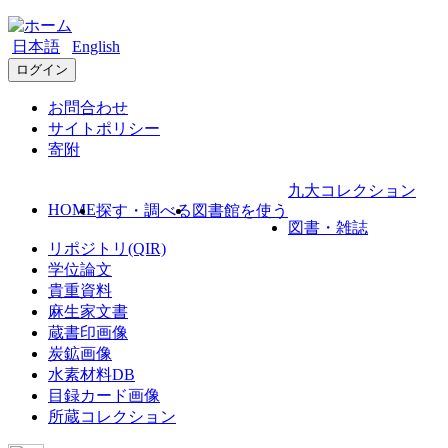
日本語
English
ログイン
お問合わせ
サイトポリシー
寄附
九大コレクション
HOME
探す・調べる
図書館を使う
図書・雑誌
リポジトリ(QIR)
学位論文
貴重資料
麻生家文書
蔵書印画像
炭鉱画像
水素材料DB
目録カード画像
所蔵コレクション