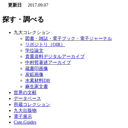
更新日
2017.09.07
探す・調べる
九大コレクション
図書・雑誌・電子ブック・電子ジャーナル
リポジトリ（QIR）
学位論文
貴重資料デジタルアーカイブ
中村哲著述アーカイブ
蔵書印画像
炭鉱画像
水素材料DB
麻生家文書
世界の文献
データベース
所蔵コレクション
九大出版物
電子展示
Cute.Guides