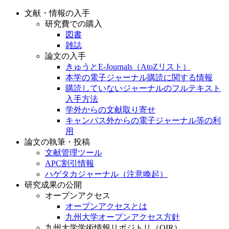
文献・情報の入手
研究費での購入
図書
雑誌
論文の入手
きゅうとE-Journals（AtoZリスト）
本学の電子ジャーナル購読に関する情報
購読していないジャーナルのフルテキスト
入手方法
学外からの文献取り寄せ
キャンパス外からの電子ジャーナル等の利
用
論文の執筆・投稿
文献管理ツール
APC割引情報
ハゲタカジャーナル（注意喚起）
研究成果の公開
オープンアクセス
オープンアクセスとは
九州大学オープンアクセス方針
九州大学学術情報リポジトリ（QIR）