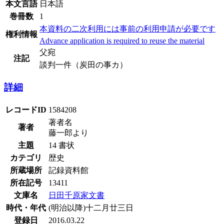
本文言語
日本語
巻冊数
1
本資料の二次利用には事前の利用申請が必要です
権利情報
Advance application is required to reuse the material
父宛
注記
談判一件（炭田の事カ）
詳細
レコードID
1584208
著者名
著者
藤一郎より
主題
14 書状
カテゴリ
歴史
所蔵場所
記録資料館
所在記号
13411
文庫名
日田千原家文書
時代・年代
(明治以降)十二月廿三日
登録日
2016.03.22