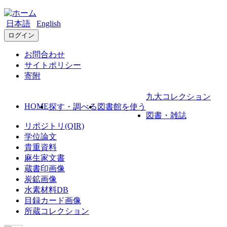
日本語
English
ログイン
お問合わせ
サイトポリシー
寄附
九大コレクション
HOME
探す・調べる
図書館を使う
図書・雑誌
リポジトリ(QIR)
学位論文
貴重資料
麻生家文書
蔵書印画像
炭鉱画像
水素材料DB
目録カード画像
所蔵コレクション