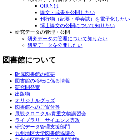
QIRとは
論文・成果を公開したい
刊行物（紀要・学会誌）を電子化したい
博士論文の公開について知りたい
研究データの管理・公開
研究データの管理について知りたい
研究データを公開したい
図書館について
附属図書館の概要
図書館の移転に係る情報
研究開発室
出版物
オリジナルグッズ
図書館へのご寄付等
展観クロニクル/貴重文物講習会
ライブラリーサイエンス専攻
研究データ管理支援部門
九州地区大学図書館協議会
九州地区図書系二次専門試験