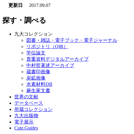
更新日
2017.09.07
探す・調べる
九大コレクション
図書・雑誌・電子ブック・電子ジャーナル
リポジトリ（QIR）
学位論文
貴重資料デジタルアーカイブ
中村哲著述アーカイブ
蔵書印画像
炭鉱画像
水素材料DB
麻生家文書
世界の文献
データベース
所蔵コレクション
九大出版物
電子展示
Cute.Guides