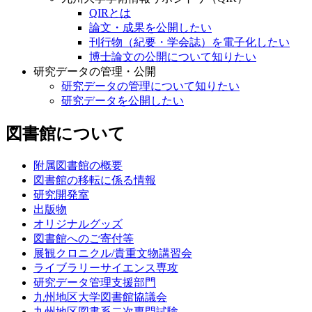
QIRとは
論文・成果を公開したい
刊行物（紀要・学会誌）を電子化したい
博士論文の公開について知りたい
研究データの管理・公開
研究データの管理について知りたい
研究データを公開したい
図書館について
附属図書館の概要
図書館の移転に係る情報
研究開発室
出版物
オリジナルグッズ
図書館へのご寄付等
展観クロニクル/貴重文物講習会
ライブラリーサイエンス専攻
研究データ管理支援部門
九州地区大学図書館協議会
九州地区図書系二次専門試験