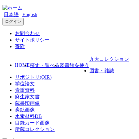
日本語
English
ログイン
お問合わせ
サイトポリシー
寄附
九大コレクション
HOME
探す・調べる
図書館を使う
図書・雑誌
リポジトリ(QIR)
学位論文
貴重資料
麻生家文書
蔵書印画像
炭鉱画像
水素材料DB
目録カード画像
所蔵コレクション