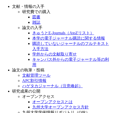
文献・情報の入手
研究費での購入
図書
雑誌
論文の入手
きゅうとE-Journals（AtoZリスト）
本学の電子ジャーナル購読に関する情報
購読していないジャーナルのフルテキスト
入手方法
学外からの文献取り寄せ
キャンパス外からの電子ジャーナル等の利
用
論文の執筆・投稿
文献管理ツール
APC割引情報
ハゲタカジャーナル（注意喚起）
研究成果の公開
オープンアクセス
オープンアクセスとは
九州大学オープンアクセス方針
九州大学学術情報リポジトリ（QIR）