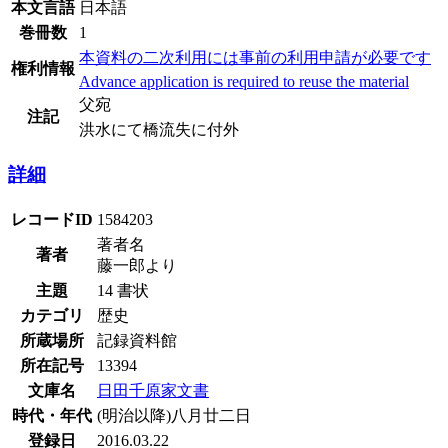
本文言語
日本語
巻冊数
1
本資料の二次利用には事前の利用申請が必要です
権利情報
Advance application is required to reuse the material
父宛
注記
洪水にて橋流失に付外
詳細
レコードID
1584203
著者名
著者
藤一郎より
主題
14 書状
カテゴリ
歴史
所蔵場所
記録資料館
所在記号
13394
文庫名
日田千原家文書
時代・年代
(明治以降)八月廿二日
登録日
2016.03.22