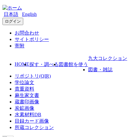
日本語
English
ログイン
お問合わせ
サイトポリシー
寄附
九大コレクション
HOME
探す・調べる
図書館を使う
図書・雑誌
リポジトリ(QIR)
学位論文
貴重資料
麻生家文書
蔵書印画像
炭鉱画像
水素材料DB
目録カード画像
所蔵コレクション