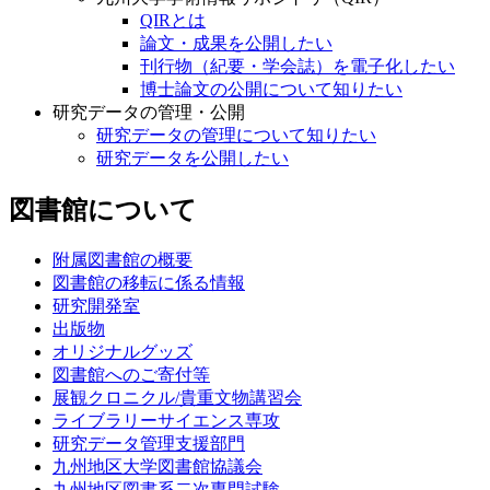
QIRとは
論文・成果を公開したい
刊行物（紀要・学会誌）を電子化したい
博士論文の公開について知りたい
研究データの管理・公開
研究データの管理について知りたい
研究データを公開したい
図書館について
附属図書館の概要
図書館の移転に係る情報
研究開発室
出版物
オリジナルグッズ
図書館へのご寄付等
展観クロニクル/貴重文物講習会
ライブラリーサイエンス専攻
研究データ管理支援部門
九州地区大学図書館協議会
九州地区図書系二次専門試験