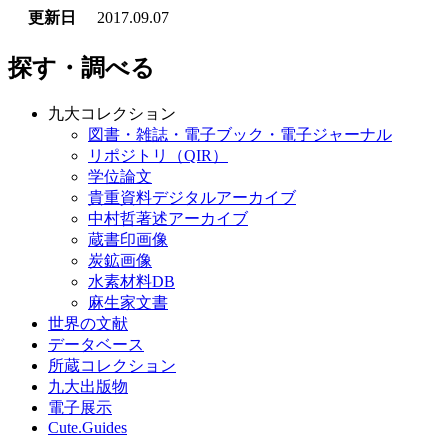
更新日
2017.09.07
探す・調べる
九大コレクション
図書・雑誌・電子ブック・電子ジャーナル
リポジトリ（QIR）
学位論文
貴重資料デジタルアーカイブ
中村哲著述アーカイブ
蔵書印画像
炭鉱画像
水素材料DB
麻生家文書
世界の文献
データベース
所蔵コレクション
九大出版物
電子展示
Cute.Guides