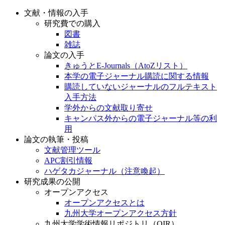
文献・情報の入手
研究費での購入
図書
雑誌
論文の入手
きゅうとE-Journals（AtoZリスト）
本学の電子ジャーナル購読に関する情報
購読していないジャーナルのフルテキスト
入手方法
学外からの文献取り寄せ
キャンパス外からの電子ジャーナル等の利
用
論文の執筆・投稿
文献管理ツール
APC割引情報
ハゲタカジャーナル（注意喚起）
研究成果の公開
オープンアクセス
オープンアクセスとは
九州大学オープンアクセス方針
九州大学学術情報リポジトリ（QIR）