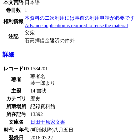
本文言語
日本語
巻冊数
1
本資料の二次利用には事前の利用申請が必要です
権利情報
Advance application is required to reuse the material
父宛
注記
石高拝借金返済の件外
詳細
レコードID
1584201
著者名
著者
藤一郎より
主題
14 書状
カテゴリ
歴史
所蔵場所
記録資料館
所在記号
13392
文庫名
日田千原家文書
時代・年代
(明治以降)八月五日
登録日
2016.03.22