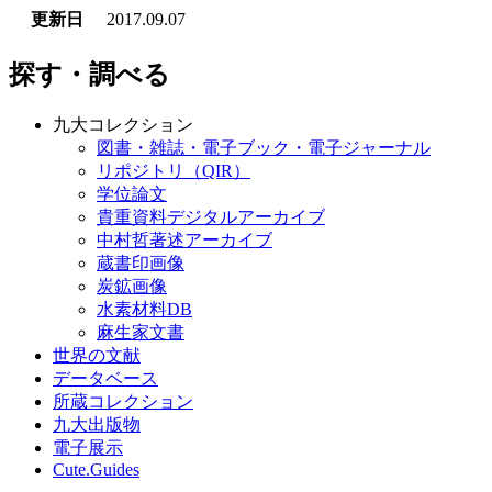
更新日
2017.09.07
探す・調べる
九大コレクション
図書・雑誌・電子ブック・電子ジャーナル
リポジトリ（QIR）
学位論文
貴重資料デジタルアーカイブ
中村哲著述アーカイブ
蔵書印画像
炭鉱画像
水素材料DB
麻生家文書
世界の文献
データベース
所蔵コレクション
九大出版物
電子展示
Cute.Guides