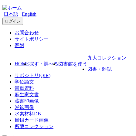
日本語
English
ログイン
お問合わせ
サイトポリシー
寄附
九大コレクション
HOME
探す・調べる
図書館を使う
図書・雑誌
リポジトリ(QIR)
学位論文
貴重資料
麻生家文書
蔵書印画像
炭鉱画像
水素材料DB
目録カード画像
所蔵コレクション