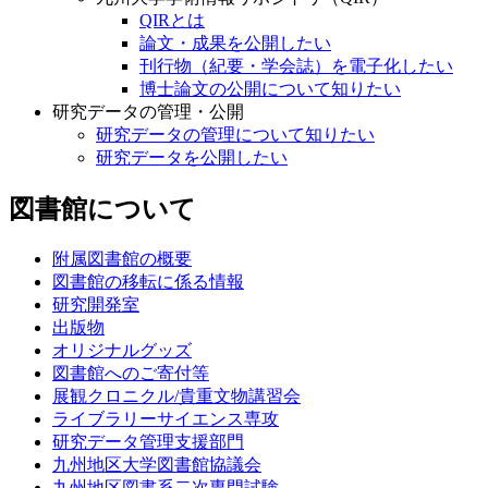
QIRとは
論文・成果を公開したい
刊行物（紀要・学会誌）を電子化したい
博士論文の公開について知りたい
研究データの管理・公開
研究データの管理について知りたい
研究データを公開したい
図書館について
附属図書館の概要
図書館の移転に係る情報
研究開発室
出版物
オリジナルグッズ
図書館へのご寄付等
展観クロニクル/貴重文物講習会
ライブラリーサイエンス専攻
研究データ管理支援部門
九州地区大学図書館協議会
九州地区図書系二次専門試験