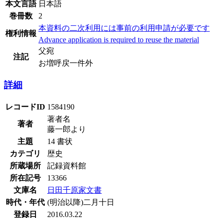
本文言語
日本語
巻冊数
2
本資料の二次利用には事前の利用申請が必要です
権利情報
Advance application is required to reuse the material
父宛
注記
お増呼戻一件外
詳細
レコードID
1584190
著者名
著者
藤一郎より
主題
14 書状
カテゴリ
歴史
所蔵場所
記録資料館
所在記号
13366
文庫名
日田千原家文書
時代・年代
(明治以降)二月十日
登録日
2016.03.22