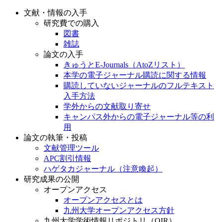
文献・情報の入手
研究費での購入
図書
雑誌
論文の入手
きゅうとE-Journals（AtoZリスト）
本学の電子ジャーナル購読に関する情報
購読していないジャーナルのフルテキスト
入手方法
学外からの文献取り寄せ
キャンパス外からの電子ジャーナル等の利
用
論文の執筆・投稿
文献管理ツール
APC割引情報
ハゲタカジャーナル（注意喚起）
研究成果の公開
オープンアクセス
オープンアクセスとは
九州大学オープンアクセス方針
九州大学学術情報リポジトリ（QIR）