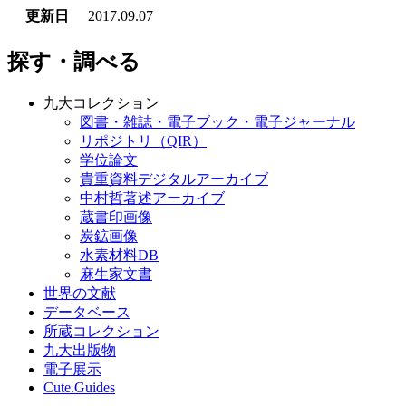
更新日
2017.09.07
探す・調べる
九大コレクション
図書・雑誌・電子ブック・電子ジャーナル
リポジトリ（QIR）
学位論文
貴重資料デジタルアーカイブ
中村哲著述アーカイブ
蔵書印画像
炭鉱画像
水素材料DB
麻生家文書
世界の文献
データベース
所蔵コレクション
九大出版物
電子展示
Cute.Guides