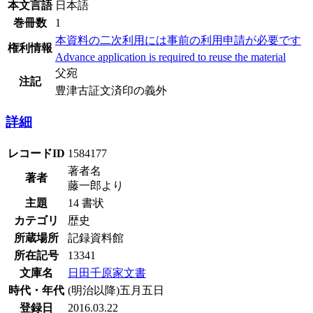
本文言語
日本語
巻冊数
1
本資料の二次利用には事前の利用申請が必要です
権利情報
Advance application is required to reuse the material
父宛
注記
豊津古証文済印の義外
詳細
レコードID
1584177
著者名
著者
藤一郎より
主題
14 書状
カテゴリ
歴史
所蔵場所
記録資料館
所在記号
13341
文庫名
日田千原家文書
時代・年代
(明治以降)五月五日
登録日
2016.03.22