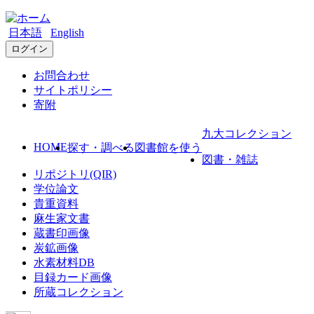
日本語
English
ログイン
お問合わせ
サイトポリシー
寄附
九大コレクション
HOME
探す・調べる
図書館を使う
図書・雑誌
リポジトリ(QIR)
学位論文
貴重資料
麻生家文書
蔵書印画像
炭鉱画像
水素材料DB
目録カード画像
所蔵コレクション