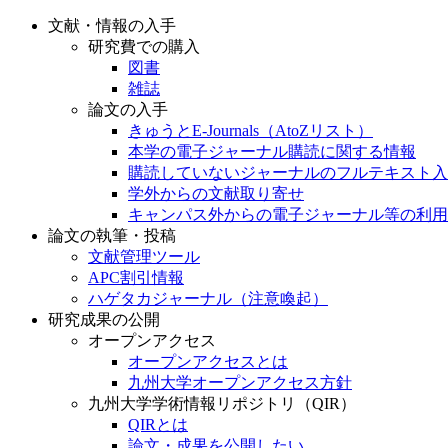
文献・情報の入手
研究費での購入
図書
雑誌
論文の入手
きゅうとE-Journals（AtoZリスト）
本学の電子ジャーナル購読に関する情報
購読していないジャーナルのフルテキスト入
学外からの文献取り寄せ
キャンパス外からの電子ジャーナル等の利用
論文の執筆・投稿
文献管理ツール
APC割引情報
ハゲタカジャーナル（注意喚起）
研究成果の公開
オープンアクセス
オープンアクセスとは
九州大学オープンアクセス方針
九州大学学術情報リポジトリ（QIR）
QIRとは
論文・成果を公開したい