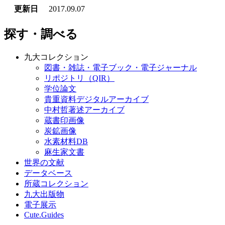
更新日
2017.09.07
探す・調べる
九大コレクション
図書・雑誌・電子ブック・電子ジャーナル
リポジトリ（QIR）
学位論文
貴重資料デジタルアーカイブ
中村哲著述アーカイブ
蔵書印画像
炭鉱画像
水素材料DB
麻生家文書
世界の文献
データベース
所蔵コレクション
九大出版物
電子展示
Cute.Guides