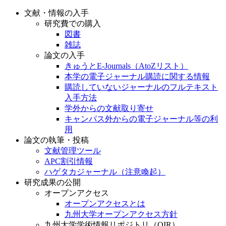
文献・情報の入手
研究費での購入
図書
雑誌
論文の入手
きゅうとE-Journals（AtoZリスト）
本学の電子ジャーナル購読に関する情報
購読していないジャーナルのフルテキスト
入手方法
学外からの文献取り寄せ
キャンパス外からの電子ジャーナル等の利
用
論文の執筆・投稿
文献管理ツール
APC割引情報
ハゲタカジャーナル（注意喚起）
研究成果の公開
オープンアクセス
オープンアクセスとは
九州大学オープンアクセス方針
九州大学学術情報リポジトリ（QIR）