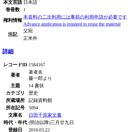
本文言語
日本語
巻冊数
1
本資料の二次利用には事前の利用申請が必要です
権利情報
Advance application is required to reuse the material
父宛
注記
正米外
詳細
レコードID
1584167
著者名
著者
藤一郎より
主題
14 書状
カテゴリ
歴史
所蔵場所
記録資料館
所在記号
5094
文庫名
日田千原家文書
時代・年代
(明治以降)三月廿九日
登録日
2016.03.22