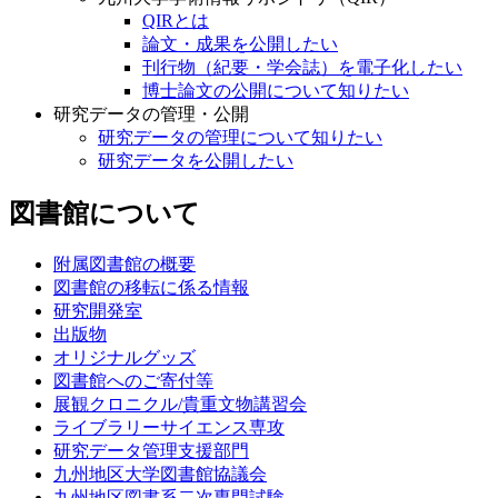
QIRとは
論文・成果を公開したい
刊行物（紀要・学会誌）を電子化したい
博士論文の公開について知りたい
研究データの管理・公開
研究データの管理について知りたい
研究データを公開したい
図書館について
附属図書館の概要
図書館の移転に係る情報
研究開発室
出版物
オリジナルグッズ
図書館へのご寄付等
展観クロニクル/貴重文物講習会
ライブラリーサイエンス専攻
研究データ管理支援部門
九州地区大学図書館協議会
九州地区図書系二次専門試験