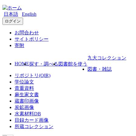
日本語
English
ログイン
お問合わせ
サイトポリシー
寄附
九大コレクション
HOME
探す・調べる
図書館を使う
図書・雑誌
リポジトリ(QIR)
学位論文
貴重資料
麻生家文書
蔵書印画像
炭鉱画像
水素材料DB
目録カード画像
所蔵コレクション