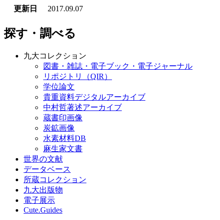
更新日
2017.09.07
探す・調べる
九大コレクション
図書・雑誌・電子ブック・電子ジャーナル
リポジトリ（QIR）
学位論文
貴重資料デジタルアーカイブ
中村哲著述アーカイブ
蔵書印画像
炭鉱画像
水素材料DB
麻生家文書
世界の文献
データベース
所蔵コレクション
九大出版物
電子展示
Cute.Guides