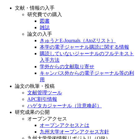
文献・情報の入手
研究費での購入
図書
雑誌
論文の入手
きゅうとE-Journals（AtoZリスト）
本学の電子ジャーナル購読に関する情報
購読していないジャーナルのフルテキスト
入手方法
学外からの文献取り寄せ
キャンパス外からの電子ジャーナル等の利
用
論文の執筆・投稿
文献管理ツール
APC割引情報
ハゲタカジャーナル（注意喚起）
研究成果の公開
オープンアクセス
オープンアクセスとは
九州大学オープンアクセス方針
九州大学学術情報リポジトリ（QIR）