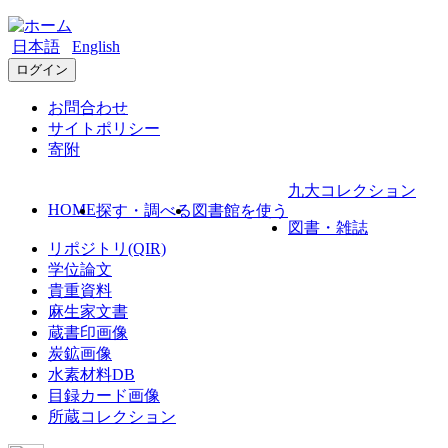
日本語
English
ログイン
お問合わせ
サイトポリシー
寄附
九大コレクション
HOME
探す・調べる
図書館を使う
図書・雑誌
リポジトリ(QIR)
学位論文
貴重資料
麻生家文書
蔵書印画像
炭鉱画像
水素材料DB
目録カード画像
所蔵コレクション