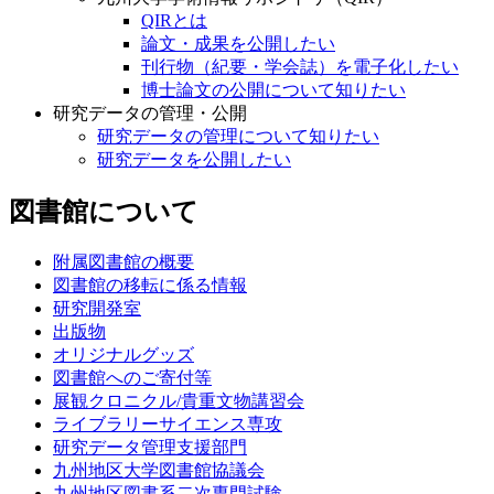
QIRとは
論文・成果を公開したい
刊行物（紀要・学会誌）を電子化したい
博士論文の公開について知りたい
研究データの管理・公開
研究データの管理について知りたい
研究データを公開したい
図書館について
附属図書館の概要
図書館の移転に係る情報
研究開発室
出版物
オリジナルグッズ
図書館へのご寄付等
展観クロニクル/貴重文物講習会
ライブラリーサイエンス専攻
研究データ管理支援部門
九州地区大学図書館協議会
九州地区図書系二次専門試験