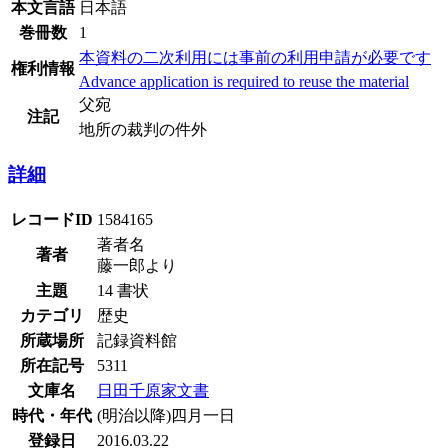
本文言語
日本語
巻冊数
1
本資料の二次利用には事前の利用申請が必要です
権利情報
Advance application is required to reuse the material
父宛
注記
地所の裁判の件外
詳細
レコードID
1584165
著者名
著者
藤一郎より
主題
14 書状
カテゴリ
歴史
所蔵場所
記録資料館
所在記号
5311
文庫名
日田千原家文書
時代・年代
(明治以降)四月一日
登録日
2016.03.22