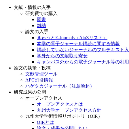
文献・情報の入手
研究費での購入
図書
雑誌
論文の入手
きゅうとE-Journals（AtoZリスト）
本学の電子ジャーナル購読に関する情報
購読していないジャーナルのフルテキスト入
学外からの文献取り寄せ
キャンパス外からの電子ジャーナル等の利用
論文の執筆・投稿
文献管理ツール
APC割引情報
ハゲタカジャーナル（注意喚起）
研究成果の公開
オープンアクセス
オープンアクセスとは
九州大学オープンアクセス方針
九州大学学術情報リポジトリ（QIR）
QIRとは
論文・成果を公開したい