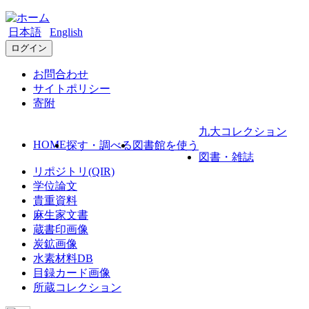
日本語
English
ログイン
お問合わせ
サイトポリシー
寄附
九大コレクション
HOME
探す・調べる
図書館を使う
図書・雑誌
リポジトリ(QIR)
学位論文
貴重資料
麻生家文書
蔵書印画像
炭鉱画像
水素材料DB
目録カード画像
所蔵コレクション