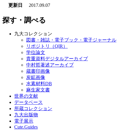
更新日
2017.09.07
探す・調べる
九大コレクション
図書・雑誌・電子ブック・電子ジャーナル
リポジトリ（QIR）
学位論文
貴重資料デジタルアーカイブ
中村哲著述アーカイブ
蔵書印画像
炭鉱画像
水素材料DB
麻生家文書
世界の文献
データベース
所蔵コレクション
九大出版物
電子展示
Cute.Guides