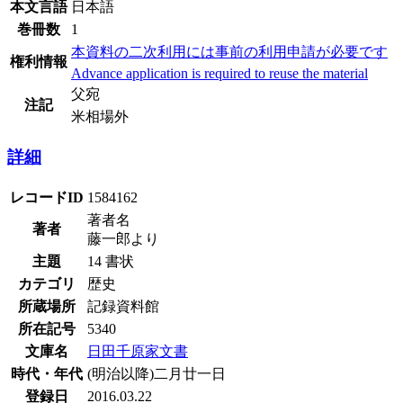
本文言語
日本語
巻冊数
1
本資料の二次利用には事前の利用申請が必要です
権利情報
Advance application is required to reuse the material
父宛
注記
米相場外
詳細
レコードID
1584162
著者名
著者
藤一郎より
主題
14 書状
カテゴリ
歴史
所蔵場所
記録資料館
所在記号
5340
文庫名
日田千原家文書
時代・年代
(明治以降)二月廿一日
登録日
2016.03.22