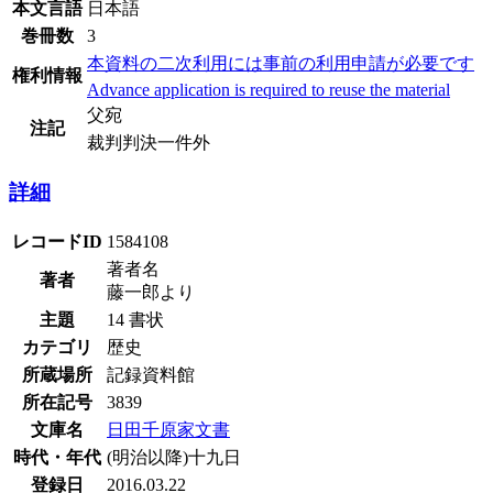
本文言語
日本語
巻冊数
3
本資料の二次利用には事前の利用申請が必要です
権利情報
Advance application is required to reuse the material
父宛
注記
裁判判決一件外
詳細
レコードID
1584108
著者名
著者
藤一郎より
主題
14 書状
カテゴリ
歴史
所蔵場所
記録資料館
所在記号
3839
文庫名
日田千原家文書
時代・年代
(明治以降)十九日
登録日
2016.03.22