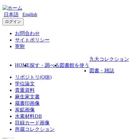
日本語
English
ログイン
お問合わせ
サイトポリシー
寄附
九大コレクション
HOME
探す・調べる
図書館を使う
図書・雑誌
リポジトリ(QIR)
学位論文
貴重資料
麻生家文書
蔵書印画像
炭鉱画像
水素材料DB
目録カード画像
所蔵コレクション