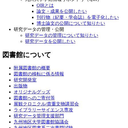
QIRとは
論文・成果を公開したい
刊行物（紀要・学会誌）を電子化したい
博士論文の公開について知りたい
研究データの管理・公開
研究データの管理について知りたい
研究データを公開したい
図書館について
附属図書館の概要
図書館の移転に係る情報
研究開発室
出版物
オリジナルグッズ
図書館へのご寄付等
展観クロニクル/貴重文物講習会
ライブラリーサイエンス専攻
研究データ管理支援部門
九州地区大学図書館協議会
九州地区図書系二次専門試験