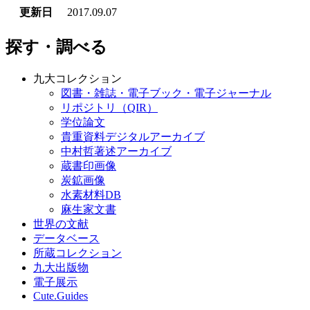
更新日
2017.09.07
探す・調べる
九大コレクション
図書・雑誌・電子ブック・電子ジャーナル
リポジトリ（QIR）
学位論文
貴重資料デジタルアーカイブ
中村哲著述アーカイブ
蔵書印画像
炭鉱画像
水素材料DB
麻生家文書
世界の文献
データベース
所蔵コレクション
九大出版物
電子展示
Cute.Guides