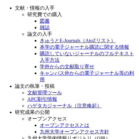
文献・情報の入手
研究費での購入
図書
雑誌
論文の入手
きゅうとE-Journals（AtoZリスト）
本学の電子ジャーナル購読に関する情報
購読していないジャーナルのフルテキスト
入手方法
学外からの文献取り寄せ
キャンパス外からの電子ジャーナル等の利
用
論文の執筆・投稿
文献管理ツール
APC割引情報
ハゲタカジャーナル（注意喚起）
研究成果の公開
オープンアクセス
オープンアクセスとは
九州大学オープンアクセス方針
九州大学学術情報リポジトリ（QIR）