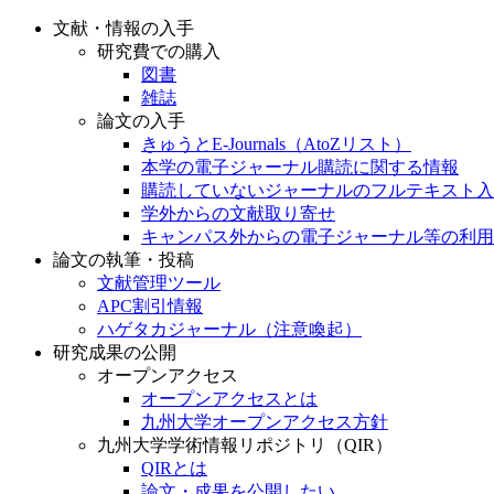
文献・情報の入手
研究費での購入
図書
雑誌
論文の入手
きゅうとE-Journals（AtoZリスト）
本学の電子ジャーナル購読に関する情報
購読していないジャーナルのフルテキスト入
学外からの文献取り寄せ
キャンパス外からの電子ジャーナル等の利用
論文の執筆・投稿
文献管理ツール
APC割引情報
ハゲタカジャーナル（注意喚起）
研究成果の公開
オープンアクセス
オープンアクセスとは
九州大学オープンアクセス方針
九州大学学術情報リポジトリ（QIR）
QIRとは
論文・成果を公開したい