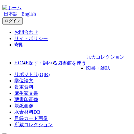
日本語
English
ログイン
お問合わせ
サイトポリシー
寄附
九大コレクション
HOME
探す・調べる
図書館を使う
図書・雑誌
リポジトリ(QIR)
学位論文
貴重資料
麻生家文書
蔵書印画像
炭鉱画像
水素材料DB
目録カード画像
所蔵コレクション