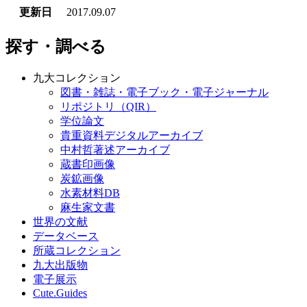
更新日
2017.09.07
探す・調べる
九大コレクション
図書・雑誌・電子ブック・電子ジャーナル
リポジトリ（QIR）
学位論文
貴重資料デジタルアーカイブ
中村哲著述アーカイブ
蔵書印画像
炭鉱画像
水素材料DB
麻生家文書
世界の文献
データベース
所蔵コレクション
九大出版物
電子展示
Cute.Guides