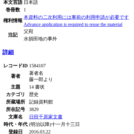
本文言語
日本語
巻冊数
1
本資料の二次利用には事前の利用申請が必要です
権利情報
Advance application is required to reuse the material
父宛
注記
水損田地の事外
詳細
レコードID
1584107
著者名
著者
藤一郎より
主題
14 書状
カテゴリ
歴史
所蔵場所
記録資料館
所在記号
3829
文庫名
日田千原家文書
時代・年代
(明治以降)十一月十三日
登録日
2016.03.22