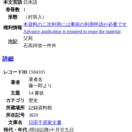
本文言語
日本語
巻冊数
1
形態
（封筒入）
本資料の二次利用には事前の利用申請が必要です
権利情報
Advance application is required to reuse the material
父宛
注記
石高拝借一件外
詳細
レコードID
1584105
著者名
著者
藤一郎より
主題
14 書状
カテゴリ
歴史
所蔵場所
記録資料館
所在記号
3820
文庫名
日田千原家文書
時代・年代
(明治以降)十月廿九日