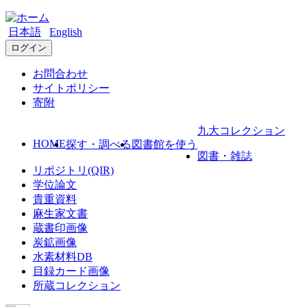
日本語
English
ログイン
お問合わせ
サイトポリシー
寄附
九大コレクション
HOME
探す・調べる
図書館を使う
図書・雑誌
リポジトリ(QIR)
学位論文
貴重資料
麻生家文書
蔵書印画像
炭鉱画像
水素材料DB
目録カード画像
所蔵コレクション