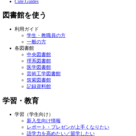
Cute.Guides
図書館を使う
利用ガイド
学生・教職員の方
一般の方
各図書館
中央図書館
理系図書館
医学図書館
芸術工学図書館
筑紫図書館
記録資料館
学習・教育
学習（学生向け）
新入生向け情報
レポート・プレゼンが上手くなりたい
語学力を高めたい／留学したい