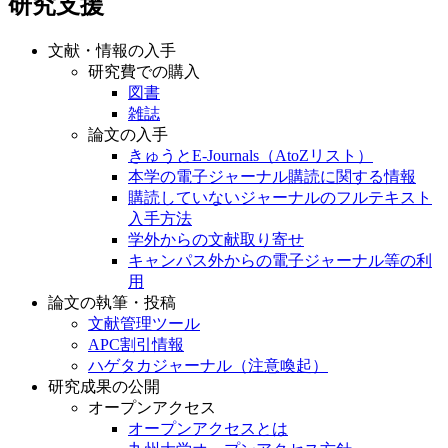
研究支援
文献・情報の入手
研究費での購入
図書
雑誌
論文の入手
きゅうとE-Journals（AtoZリスト）
本学の電子ジャーナル購読に関する情報
購読していないジャーナルのフルテキスト
入手方法
学外からの文献取り寄せ
キャンパス外からの電子ジャーナル等の利
用
論文の執筆・投稿
文献管理ツール
APC割引情報
ハゲタカジャーナル（注意喚起）
研究成果の公開
オープンアクセス
オープンアクセスとは