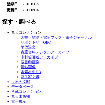
登録日
2016.03.22
更新日
2017.09.07
探す・調べる
九大コレクション
図書・雑誌・電子ブック・電子ジャーナル
リポジトリ（QIR）
学位論文
貴重資料デジタルアーカイブ
中村哲著述アーカイブ
蔵書印画像
炭鉱画像
水素材料DB
麻生家文書
世界の文献
データベース
所蔵コレクション
九大出版物
電子展示