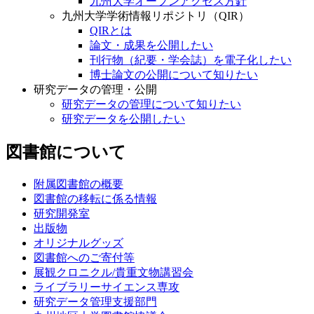
九州大学オープンアクセス方針
九州大学学術情報リポジトリ（QIR）
QIRとは
論文・成果を公開したい
刊行物（紀要・学会誌）を電子化したい
博士論文の公開について知りたい
研究データの管理・公開
研究データの管理について知りたい
研究データを公開したい
図書館について
附属図書館の概要
図書館の移転に係る情報
研究開発室
出版物
オリジナルグッズ
図書館へのご寄付等
展観クロニクル/貴重文物講習会
ライブラリーサイエンス専攻
研究データ管理支援部門