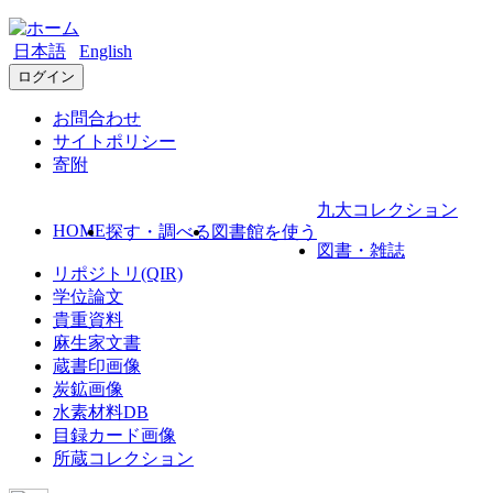
日本語
English
ログイン
お問合わせ
サイトポリシー
寄附
九大コレクション
HOME
探す・調べる
図書館を使う
図書・雑誌
リポジトリ(QIR)
学位論文
貴重資料
麻生家文書
蔵書印画像
炭鉱画像
水素材料DB
目録カード画像
所蔵コレクション