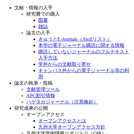
文献・情報の入手
研究費での購入
図書
雑誌
論文の入手
きゅうとE-Journals（AtoZリスト）
本学の電子ジャーナル購読に関する情報
購読していないジャーナルのフルテキスト
入手方法
学外からの文献取り寄せ
キャンパス外からの電子ジャーナル等の利
用
論文の執筆・投稿
文献管理ツール
APC割引情報
ハゲタカジャーナル（注意喚起）
研究成果の公開
オープンアクセス
オープンアクセスとは
九州大学オープンアクセス方針
九州大学学術情報リポジトリ（QIR）