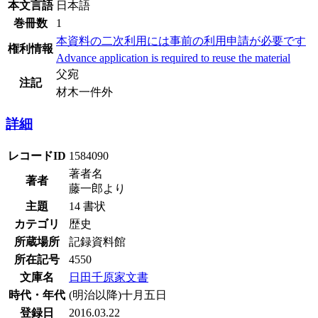
本文言語
日本語
巻冊数
1
本資料の二次利用には事前の利用申請が必要です
権利情報
Advance application is required to reuse the material
父宛
注記
材木一件外
詳細
レコードID
1584090
著者名
著者
藤一郎より
主題
14 書状
カテゴリ
歴史
所蔵場所
記録資料館
所在記号
4550
文庫名
日田千原家文書
時代・年代
(明治以降)十月五日
登録日
2016.03.22