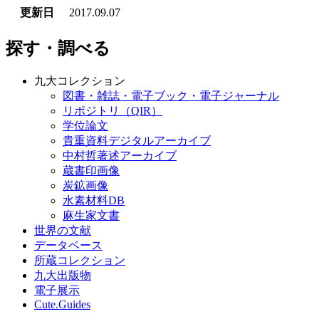
更新日
2017.09.07
探す・調べる
九大コレクション
図書・雑誌・電子ブック・電子ジャーナル
リポジトリ（QIR）
学位論文
貴重資料デジタルアーカイブ
中村哲著述アーカイブ
蔵書印画像
炭鉱画像
水素材料DB
麻生家文書
世界の文献
データベース
所蔵コレクション
九大出版物
電子展示
Cute.Guides