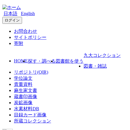
日本語
English
ログイン
お問合わせ
サイトポリシー
寄附
九大コレクション
HOME
探す・調べる
図書館を使う
図書・雑誌
リポジトリ(QIR)
学位論文
貴重資料
麻生家文書
蔵書印画像
炭鉱画像
水素材料DB
目録カード画像
所蔵コレクション