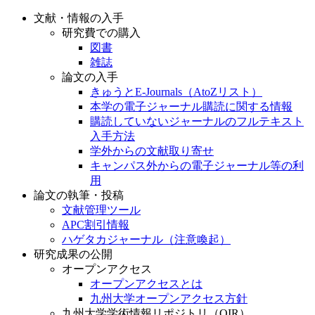
文献・情報の入手
研究費での購入
図書
雑誌
論文の入手
きゅうとE-Journals（AtoZリスト）
本学の電子ジャーナル購読に関する情報
購読していないジャーナルのフルテキスト
入手方法
学外からの文献取り寄せ
キャンパス外からの電子ジャーナル等の利
用
論文の執筆・投稿
文献管理ツール
APC割引情報
ハゲタカジャーナル（注意喚起）
研究成果の公開
オープンアクセス
オープンアクセスとは
九州大学オープンアクセス方針
九州大学学術情報リポジトリ（QIR）