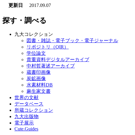
更新日
2017.09.07
探す・調べる
九大コレクション
図書・雑誌・電子ブック・電子ジャーナル
リポジトリ（QIR）
学位論文
貴重資料デジタルアーカイブ
中村哲著述アーカイブ
蔵書印画像
炭鉱画像
水素材料DB
麻生家文書
世界の文献
データベース
所蔵コレクション
九大出版物
電子展示
Cute.Guides