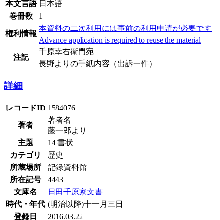
本文言語
日本語
巻冊数
1
本資料の二次利用には事前の利用申請が必要です
権利情報
Advance application is required to reuse the material
千原幸右衛門宛
注記
長野よりの手紙内容（出訴一件）
詳細
レコードID
1584076
著者名
著者
藤一郎より
主題
14 書状
カテゴリ
歴史
所蔵場所
記録資料館
所在記号
4443
文庫名
日田千原家文書
時代・年代
(明治以降)十一月三日
登録日
2016.03.22