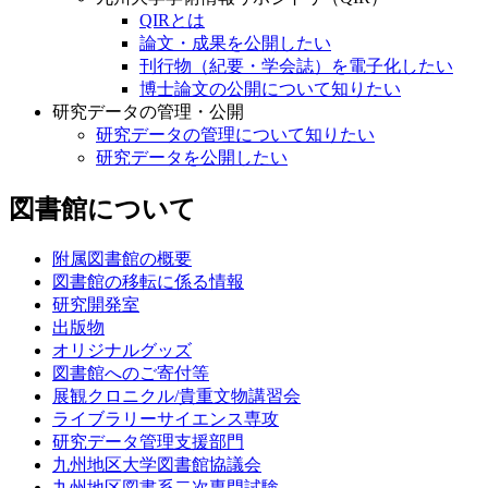
QIRとは
論文・成果を公開したい
刊行物（紀要・学会誌）を電子化したい
博士論文の公開について知りたい
研究データの管理・公開
研究データの管理について知りたい
研究データを公開したい
図書館について
附属図書館の概要
図書館の移転に係る情報
研究開発室
出版物
オリジナルグッズ
図書館へのご寄付等
展観クロニクル/貴重文物講習会
ライブラリーサイエンス専攻
研究データ管理支援部門
九州地区大学図書館協議会
九州地区図書系二次専門試験