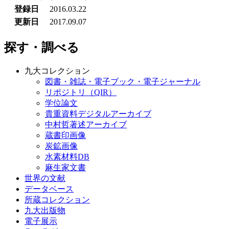
登録日
2016.03.22
更新日
2017.09.07
探す・調べる
九大コレクション
図書・雑誌・電子ブック・電子ジャーナル
リポジトリ（QIR）
学位論文
貴重資料デジタルアーカイブ
中村哲著述アーカイブ
蔵書印画像
炭鉱画像
水素材料DB
麻生家文書
世界の文献
データベース
所蔵コレクション
九大出版物
電子展示