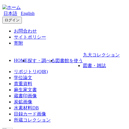
日本語
English
ログイン
お問合わせ
サイトポリシー
寄附
九大コレクション
HOME
探す・調べる
図書館を使う
図書・雑誌
リポジトリ(QIR)
学位論文
貴重資料
麻生家文書
蔵書印画像
炭鉱画像
水素材料DB
目録カード画像
所蔵コレクション