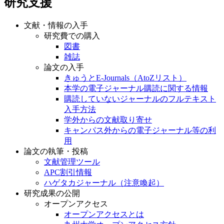
研究支援
文献・情報の入手
研究費での購入
図書
雑誌
論文の入手
きゅうとE-Journals（AtoZリスト）
本学の電子ジャーナル購読に関する情報
購読していないジャーナルのフルテキスト
入手方法
学外からの文献取り寄せ
キャンパス外からの電子ジャーナル等の利
用
論文の執筆・投稿
文献管理ツール
APC割引情報
ハゲタカジャーナル（注意喚起）
研究成果の公開
オープンアクセス
オープンアクセスとは