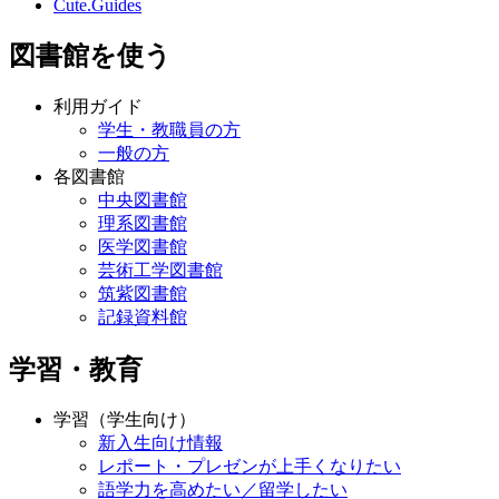
Cute.Guides
図書館を使う
利用ガイド
学生・教職員の方
一般の方
各図書館
中央図書館
理系図書館
医学図書館
芸術工学図書館
筑紫図書館
記録資料館
学習・教育
学習（学生向け）
新入生向け情報
レポート・プレゼンが上手くなりたい
語学力を高めたい／留学したい