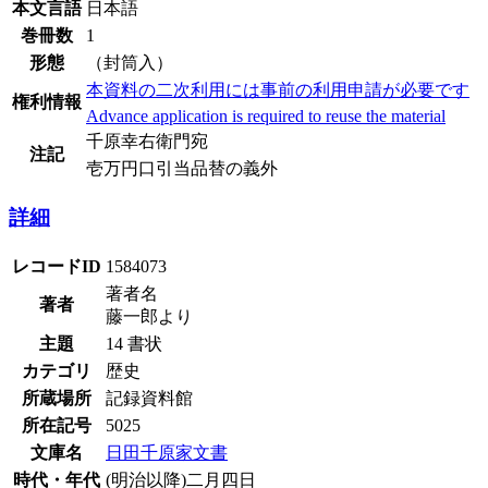
本文言語
日本語
巻冊数
1
形態
（封筒入）
本資料の二次利用には事前の利用申請が必要です
権利情報
Advance application is required to reuse the material
千原幸右衛門宛
注記
壱万円口引当品替の義外
詳細
レコードID
1584073
著者名
著者
藤一郎より
主題
14 書状
カテゴリ
歴史
所蔵場所
記録資料館
所在記号
5025
文庫名
日田千原家文書
時代・年代
(明治以降)二月四日