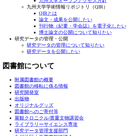
九州大学オープンアクセス方針
九州大学学術情報リポジトリ（QIR）
QIRとは
論文・成果を公開したい
刊行物（紀要・学会誌）を電子化したい
博士論文の公開について知りたい
研究データの管理・公開
研究データの管理について知りたい
研究データを公開したい
図書館について
附属図書館の概要
図書館の移転に係る情報
研究開発室
出版物
オリジナルグッズ
図書館へのご寄付等
展観クロニクル/貴重文物講習会
ライブラリーサイエンス専攻
研究データ管理支援部門