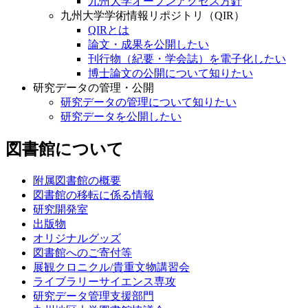
九州大学オープンアクセス方針
九州大学学術情報リポジトリ（QIR）
QIRとは
論文・成果を公開したい
刊行物（紀要・学会誌）を電子化したい
博士論文の公開について知りたい
研究データの管理・公開
研究データの管理について知りたい
研究データを公開したい
図書館について
附属図書館の概要
図書館の移転に係る情報
研究開発室
出版物
オリジナルグッズ
図書館へのご寄付等
展観クロニクル/貴重文物講習会
ライブラリーサイエンス専攻
研究データ管理支援部門