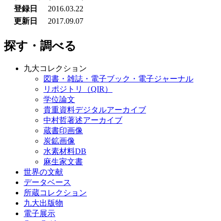
登録日
2016.03.22
更新日
2017.09.07
探す・調べる
九大コレクション
図書・雑誌・電子ブック・電子ジャーナル
リポジトリ（QIR）
学位論文
貴重資料デジタルアーカイブ
中村哲著述アーカイブ
蔵書印画像
炭鉱画像
水素材料DB
麻生家文書
世界の文献
データベース
所蔵コレクション
九大出版物
電子展示