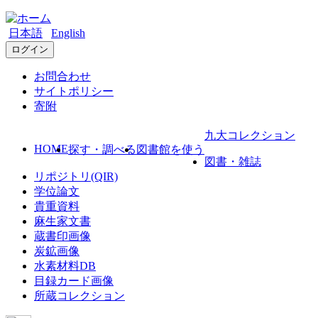
日本語
English
ログイン
お問合わせ
サイトポリシー
寄附
九大コレクション
HOME
探す・調べる
図書館を使う
図書・雑誌
リポジトリ(QIR)
学位論文
貴重資料
麻生家文書
蔵書印画像
炭鉱画像
水素材料DB
目録カード画像
所蔵コレクション