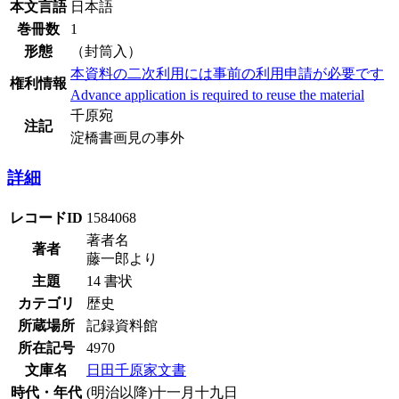
本文言語
日本語
巻冊数
1
形態
（封筒入）
本資料の二次利用には事前の利用申請が必要です
権利情報
Advance application is required to reuse the material
千原宛
注記
淀橋書画見の事外
詳細
レコードID
1584068
著者名
著者
藤一郎より
主題
14 書状
カテゴリ
歴史
所蔵場所
記録資料館
所在記号
4970
文庫名
日田千原家文書
時代・年代
(明治以降)十一月十九日