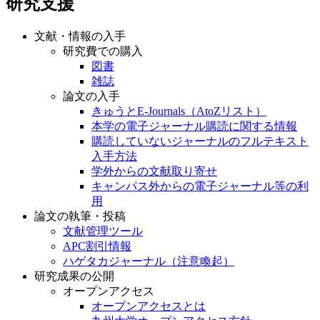
研究支援
文献・情報の入手
研究費での購入
図書
雑誌
論文の入手
きゅうとE-Journals（AtoZリスト）
本学の電子ジャーナル購読に関する情報
購読していないジャーナルのフルテキスト
入手方法
学外からの文献取り寄せ
キャンパス外からの電子ジャーナル等の利
用
論文の執筆・投稿
文献管理ツール
APC割引情報
ハゲタカジャーナル（注意喚起）
研究成果の公開
オープンアクセス
オープンアクセスとは