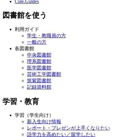
Cute.Guides
図書館を使う
利用ガイド
学生・教職員の方
一般の方
各図書館
中央図書館
理系図書館
医学図書館
芸術工学図書館
筑紫図書館
記録資料館
学習・教育
学習（学生向け）
新入生向け情報
レポート・プレゼンが上手くなりたい
語学力を高めたい／留学したい