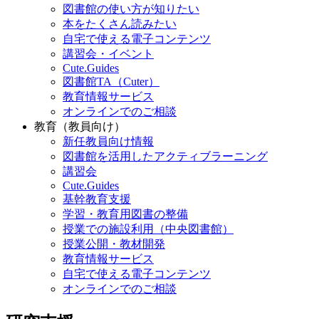
図書館の使い方が知りたい
本をたくさん読みたい
自宅で使える電子コンテンツ
講習会・イベント
Cute.Guides
図書館TA（Cuter）
教育情報サービス
オンラインでのご相談
教育（教員向け）
新任教員向け情報
図書館を活用したアクティブラーニング
講習会
Cute.Guides
基幹教育支援
学習・教育用図書の整備
授業での施設利用（中央図書館）
授業公開・教材開発
教育情報サービス
自宅で使える電子コンテンツ
オンラインでのご相談