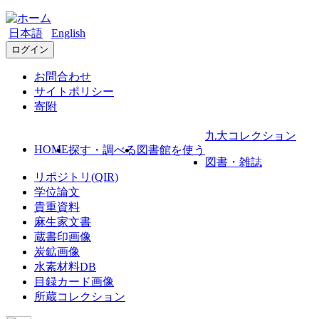
日本語
English
ログイン
お問合わせ
サイトポリシー
寄附
九大コレクション
HOME
探す・調べる
図書館を使う
図書・雑誌
リポジトリ(QIR)
学位論文
貴重資料
麻生家文書
蔵書印画像
炭鉱画像
水素材料DB
目録カード画像
所蔵コレクション