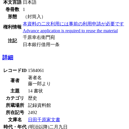
本文言語
日本語
巻冊数
1
形態
（封筒入）
本資料の二次利用には事前の利用申請が必要です
権利情報
Advance application is required to reuse the material
千原幸右衛門宛
注記
日本銀行借用一条
詳細
レコードID
1584061
著者名
著者
藤一郎より
主題
14 書状
カテゴリ
歴史
所蔵場所
記録資料館
所在記号
2492
文庫名
日田千原家文書
時代・年代
(明治以降)二月九日