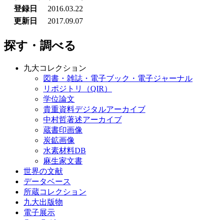
登録日
2016.03.22
更新日
2017.09.07
探す・調べる
九大コレクション
図書・雑誌・電子ブック・電子ジャーナル
リポジトリ（QIR）
学位論文
貴重資料デジタルアーカイブ
中村哲著述アーカイブ
蔵書印画像
炭鉱画像
水素材料DB
麻生家文書
世界の文献
データベース
所蔵コレクション
九大出版物
電子展示