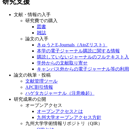
研究支援
文献・情報の入手
研究費での購入
図書
雑誌
論文の入手
きゅうとE-Journals（AtoZリスト）
本学の電子ジャーナル購読に関する情報
購読していないジャーナルのフルテキスト入
学外からの文献取り寄せ
キャンパス外からの電子ジャーナル等の利用
論文の執筆・投稿
文献管理ツール
APC割引情報
ハゲタカジャーナル（注意喚起）
研究成果の公開
オープンアクセス
オープンアクセスとは
九州大学オープンアクセス方針
九州大学学術情報リポジトリ（QIR）