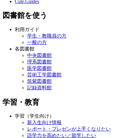
Cute.Guides
図書館を使う
利用ガイド
学生・教職員の方
一般の方
各図書館
中央図書館
理系図書館
医学図書館
芸術工学図書館
筑紫図書館
記録資料館
学習・教育
学習（学生向け）
新入生向け情報
レポート・プレゼンが上手くなりたい
語学力を高めたい／留学したい