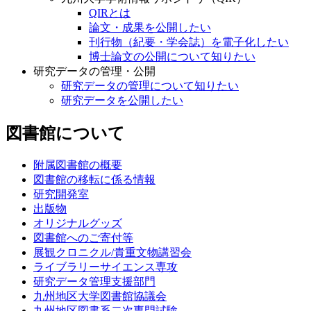
QIRとは
論文・成果を公開したい
刊行物（紀要・学会誌）を電子化したい
博士論文の公開について知りたい
研究データの管理・公開
研究データの管理について知りたい
研究データを公開したい
図書館について
附属図書館の概要
図書館の移転に係る情報
研究開発室
出版物
オリジナルグッズ
図書館へのご寄付等
展観クロニクル/貴重文物講習会
ライブラリーサイエンス専攻
研究データ管理支援部門
九州地区大学図書館協議会
九州地区図書系二次専門試験