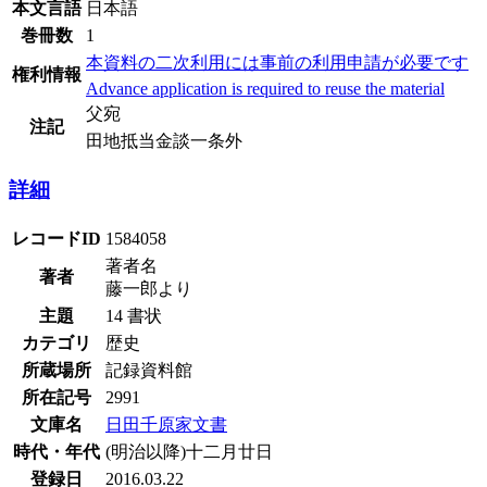
本文言語
日本語
巻冊数
1
本資料の二次利用には事前の利用申請が必要です
権利情報
Advance application is required to reuse the material
父宛
注記
田地抵当金談一条外
詳細
レコードID
1584058
著者名
著者
藤一郎より
主題
14 書状
カテゴリ
歴史
所蔵場所
記録資料館
所在記号
2991
文庫名
日田千原家文書
時代・年代
(明治以降)十二月廿日
登録日
2016.03.22