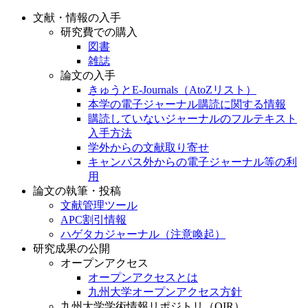
文献・情報の入手
研究費での購入
図書
雑誌
論文の入手
きゅうとE-Journals（AtoZリスト）
本学の電子ジャーナル購読に関する情報
購読していないジャーナルのフルテキスト
入手方法
学外からの文献取り寄せ
キャンパス外からの電子ジャーナル等の利
用
論文の執筆・投稿
文献管理ツール
APC割引情報
ハゲタカジャーナル（注意喚起）
研究成果の公開
オープンアクセス
オープンアクセスとは
九州大学オープンアクセス方針
九州大学学術情報リポジトリ（QIR）