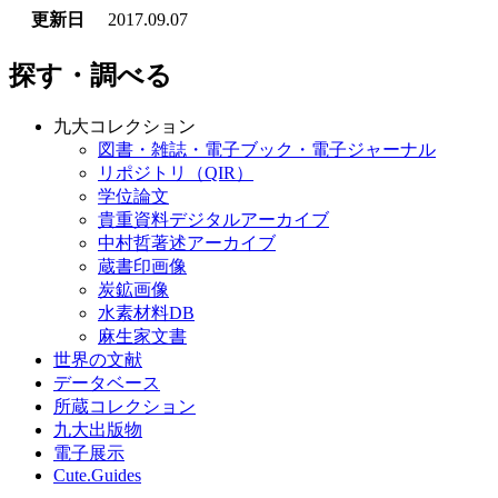
更新日
2017.09.07
探す・調べる
九大コレクション
図書・雑誌・電子ブック・電子ジャーナル
リポジトリ（QIR）
学位論文
貴重資料デジタルアーカイブ
中村哲著述アーカイブ
蔵書印画像
炭鉱画像
水素材料DB
麻生家文書
世界の文献
データベース
所蔵コレクション
九大出版物
電子展示
Cute.Guides