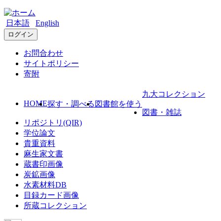
日本語
English
ログイン
お問合わせ
サイトポリシー
寄附
九大コレクション
HOME
探す・調べる
図書館を使う
図書・雑誌
リポジトリ(QIR)
学位論文
貴重資料
麻生家文書
蔵書印画像
炭鉱画像
水素材料DB
目録カード画像
所蔵コレクション