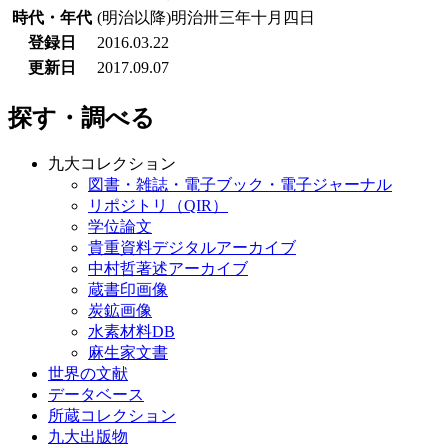
時代・年代
(明治以降)明治卅三年十月四日
登録日
2016.03.22
更新日
2017.09.07
探す・調べる
九大コレクション
図書・雑誌・電子ブック・電子ジャーナル
リポジトリ（QIR）
学位論文
貴重資料デジタルアーカイブ
中村哲著述アーカイブ
蔵書印画像
炭鉱画像
水素材料DB
麻生家文書
世界の文献
データベース
所蔵コレクション
九大出版物