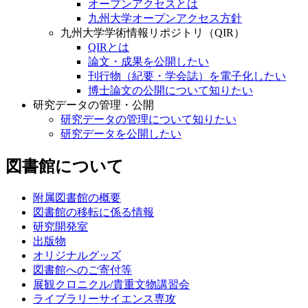
オープンアクセスとは
九州大学オープンアクセス方針
九州大学学術情報リポジトリ（QIR）
QIRとは
論文・成果を公開したい
刊行物（紀要・学会誌）を電子化したい
博士論文の公開について知りたい
研究データの管理・公開
研究データの管理について知りたい
研究データを公開したい
図書館について
附属図書館の概要
図書館の移転に係る情報
研究開発室
出版物
オリジナルグッズ
図書館へのご寄付等
展観クロニクル/貴重文物講習会
ライブラリーサイエンス専攻