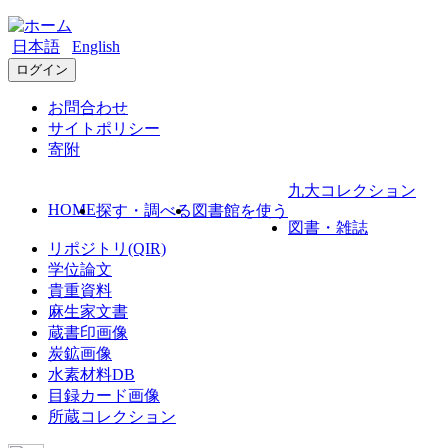
日本語
English
ログイン
お問合わせ
サイトポリシー
寄附
九大コレクション
HOME
探す・調べる
図書館を使う
図書・雑誌
リポジトリ(QIR)
学位論文
貴重資料
麻生家文書
蔵書印画像
炭鉱画像
水素材料DB
目録カード画像
所蔵コレクション