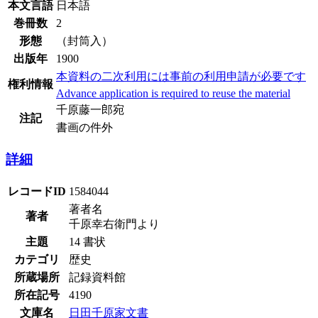
本文言語
日本語
巻冊数
2
形態
（封筒入）
出版年
1900
本資料の二次利用には事前の利用申請が必要です
権利情報
Advance application is required to reuse the material
千原藤一郎宛
注記
書画の件外
詳細
レコードID
1584044
著者名
著者
千原幸右衛門より
主題
14 書状
カテゴリ
歴史
所蔵場所
記録資料館
所在記号
4190
文庫名
日田千原家文書