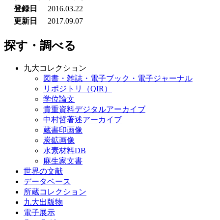
登録日
2016.03.22
更新日
2017.09.07
探す・調べる
九大コレクション
図書・雑誌・電子ブック・電子ジャーナル
リポジトリ（QIR）
学位論文
貴重資料デジタルアーカイブ
中村哲著述アーカイブ
蔵書印画像
炭鉱画像
水素材料DB
麻生家文書
世界の文献
データベース
所蔵コレクション
九大出版物
電子展示