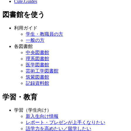
Cute.Guides
図書館を使う
利用ガイド
学生・教職員の方
一般の方
各図書館
中央図書館
理系図書館
医学図書館
芸術工学図書館
筑紫図書館
記録資料館
学習・教育
学習（学生向け）
新入生向け情報
レポート・プレゼンが上手くなりたい
語学力を高めたい／留学したい