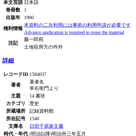
本文言語
日本語
巻冊数
1
出版年
1900
本資料の二次利用には事前の利用申請が必要です
権利情報
Advance application is required to reuse the material
藤一郎宛
注記
土地収用方の件外
詳細
レコードID
1584037
著者名
著者
幸右衛門より
主題
14 書状
カテゴリ
歴史
所蔵場所
記録資料館
所在記号
1540
文庫名
日田千原家文書
時代・年代
(明治以降)明治卅三年五月