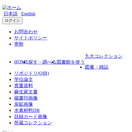
日本語
English
ログイン
お問合わせ
サイトポリシー
寄附
九大コレクション
HOME
探す・調べる
図書館を使う
図書・雑誌
リポジトリ(QIR)
学位論文
貴重資料
麻生家文書
蔵書印画像
炭鉱画像
水素材料DB
目録カード画像
所蔵コレクション