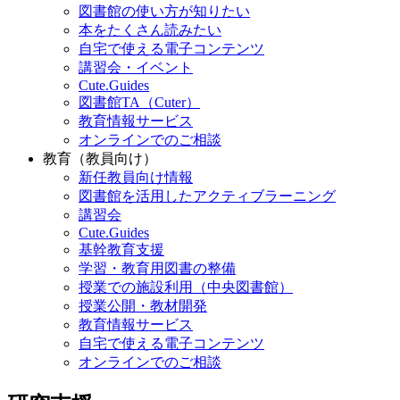
図書館の使い方が知りたい
本をたくさん読みたい
自宅で使える電子コンテンツ
講習会・イベント
Cute.Guides
図書館TA（Cuter）
教育情報サービス
オンラインでのご相談
教育（教員向け）
新任教員向け情報
図書館を活用したアクティブラーニング
講習会
Cute.Guides
基幹教育支援
学習・教育用図書の整備
授業での施設利用（中央図書館）
授業公開・教材開発
教育情報サービス
自宅で使える電子コンテンツ
オンラインでのご相談