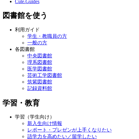
Cute.Guides
図書館を使う
利用ガイド
学生・教職員の方
一般の方
各図書館
中央図書館
理系図書館
医学図書館
芸術工学図書館
筑紫図書館
記録資料館
学習・教育
学習（学生向け）
新入生向け情報
レポート・プレゼンが上手くなりたい
語学力を高めたい／留学したい