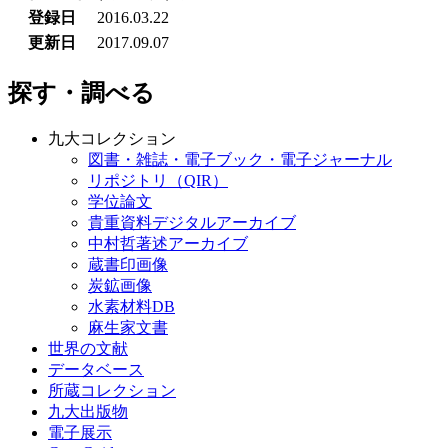
登録日
2016.03.22
更新日
2017.09.07
探す・調べる
九大コレクション
図書・雑誌・電子ブック・電子ジャーナル
リポジトリ（QIR）
学位論文
貴重資料デジタルアーカイブ
中村哲著述アーカイブ
蔵書印画像
炭鉱画像
水素材料DB
麻生家文書
世界の文献
データベース
所蔵コレクション
九大出版物
電子展示