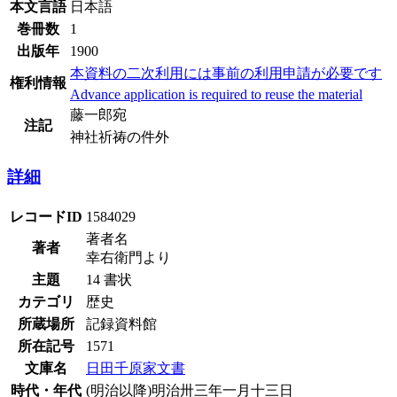
本文言語
日本語
巻冊数
1
出版年
1900
本資料の二次利用には事前の利用申請が必要です
権利情報
Advance application is required to reuse the material
藤一郎宛
注記
神社祈祷の件外
詳細
レコードID
1584029
著者名
著者
幸右衛門より
主題
14 書状
カテゴリ
歴史
所蔵場所
記録資料館
所在記号
1571
文庫名
日田千原家文書
時代・年代
(明治以降)明治卅三年一月十三日