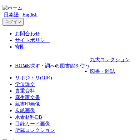
日本語
English
ログイン
お問合わせ
サイトポリシー
寄附
九大コレクション
HOME
探す・調べる
図書館を使う
図書・雑誌
リポジトリ(QIR)
学位論文
貴重資料
麻生家文書
蔵書印画像
炭鉱画像
水素材料DB
目録カード画像
所蔵コレクション