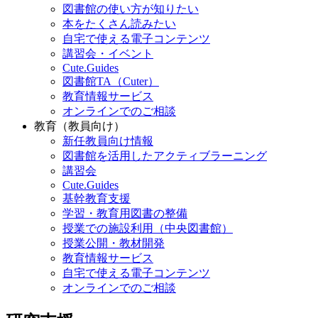
図書館の使い方が知りたい
本をたくさん読みたい
自宅で使える電子コンテンツ
講習会・イベント
Cute.Guides
図書館TA（Cuter）
教育情報サービス
オンラインでのご相談
教育（教員向け）
新任教員向け情報
図書館を活用したアクティブラーニング
講習会
Cute.Guides
基幹教育支援
学習・教育用図書の整備
授業での施設利用（中央図書館）
授業公開・教材開発
教育情報サービス
自宅で使える電子コンテンツ
オンラインでのご相談