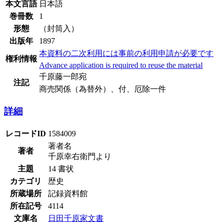
本文言語
日本語
巻冊数
1
形態
（封筒入）
出版年
1897
本資料の二次利用には事前の利用申請が必要です
権利情報
Advance application is required to reuse the material
千原藤一郎宛
注記
商売関係（為替外）、付、厄除一件
詳細
レコードID
1584009
著者名
著者
千原幸右衛門より
主題
14 書状
カテゴリ
歴史
所蔵場所
記録資料館
所在記号
4114
文庫名
日田千原家文書