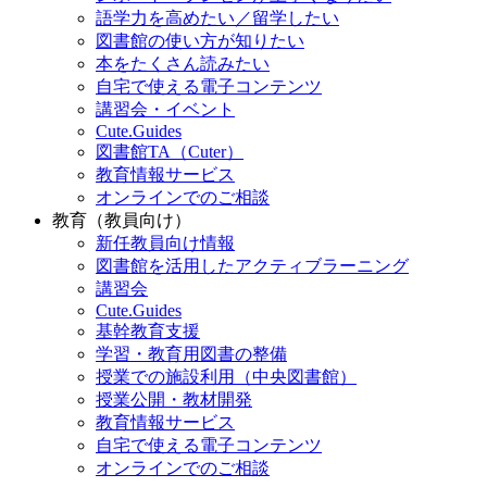
語学力を高めたい／留学したい
図書館の使い方が知りたい
本をたくさん読みたい
自宅で使える電子コンテンツ
講習会・イベント
Cute.Guides
図書館TA（Cuter）
教育情報サービス
オンラインでのご相談
教育（教員向け）
新任教員向け情報
図書館を活用したアクティブラーニング
講習会
Cute.Guides
基幹教育支援
学習・教育用図書の整備
授業での施設利用（中央図書館）
授業公開・教材開発
教育情報サービス
自宅で使える電子コンテンツ
オンラインでのご相談