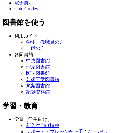
電子展示
Cute.Guides
図書館を使う
利用ガイド
学生・教職員の方
一般の方
各図書館
中央図書館
理系図書館
医学図書館
芸術工学図書館
筑紫図書館
記録資料館
学習・教育
学習（学生向け）
新入生向け情報
レポート・プレゼンが上手くなりたい