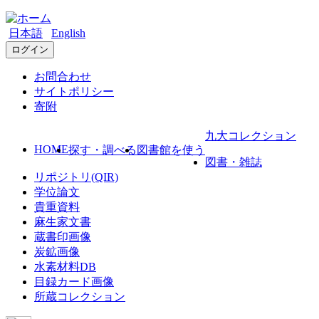
日本語
English
ログイン
お問合わせ
サイトポリシー
寄附
九大コレクション
HOME
探す・調べる
図書館を使う
図書・雑誌
リポジトリ(QIR)
学位論文
貴重資料
麻生家文書
蔵書印画像
炭鉱画像
水素材料DB
目録カード画像
所蔵コレクション