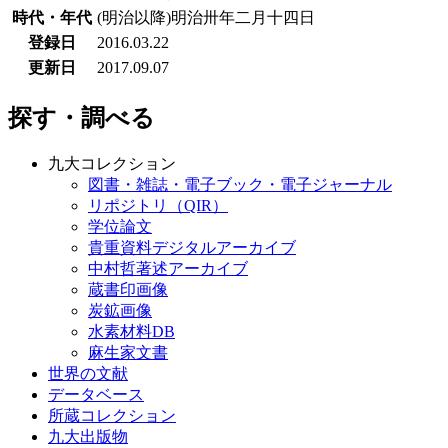
時代・年代
(明治以降)明治卅年二月十四日
登録日
2016.03.22
更新日
2017.09.07
探す・調べる
九大コレクション
図書・雑誌・電子ブック・電子ジャーナル
リポジトリ（QIR）
学位論文
貴重資料デジタルアーカイブ
中村哲著述アーカイブ
蔵書印画像
炭鉱画像
水素材料DB
麻生家文書
世界の文献
データベース
所蔵コレクション
九大出版物