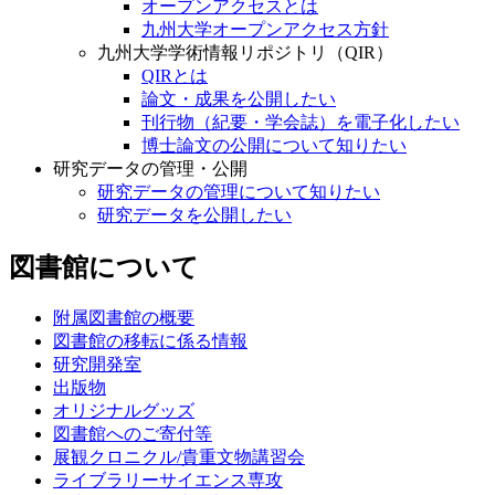
オープンアクセスとは
九州大学オープンアクセス方針
九州大学学術情報リポジトリ（QIR）
QIRとは
論文・成果を公開したい
刊行物（紀要・学会誌）を電子化したい
博士論文の公開について知りたい
研究データの管理・公開
研究データの管理について知りたい
研究データを公開したい
図書館について
附属図書館の概要
図書館の移転に係る情報
研究開発室
出版物
オリジナルグッズ
図書館へのご寄付等
展観クロニクル/貴重文物講習会
ライブラリーサイエンス専攻