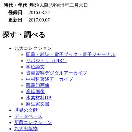
時代・年代
(明治以降)明治卅年二月六日
登録日
2016.03.22
更新日
2017.09.07
探す・調べる
九大コレクション
図書・雑誌・電子ブック・電子ジャーナル
リポジトリ（QIR）
学位論文
貴重資料デジタルアーカイブ
中村哲著述アーカイブ
蔵書印画像
炭鉱画像
水素材料DB
麻生家文書
世界の文献
データベース
所蔵コレクション
九大出版物