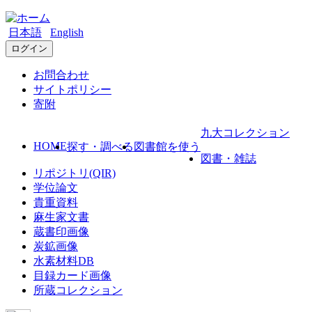
日本語
English
ログイン
お問合わせ
サイトポリシー
寄附
九大コレクション
HOME
探す・調べる
図書館を使う
図書・雑誌
リポジトリ(QIR)
学位論文
貴重資料
麻生家文書
蔵書印画像
炭鉱画像
水素材料DB
目録カード画像
所蔵コレクション