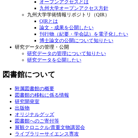
オープンアクセスとは
九州大学オープンアクセス方針
九州大学学術情報リポジトリ（QIR）
QIRとは
論文・成果を公開したい
刊行物（紀要・学会誌）を電子化したい
博士論文の公開について知りたい
研究データの管理・公開
研究データの管理について知りたい
研究データを公開したい
図書館について
附属図書館の概要
図書館の移転に係る情報
研究開発室
出版物
オリジナルグッズ
図書館へのご寄付等
展観クロニクル/貴重文物講習会
ライブラリーサイエンス専攻