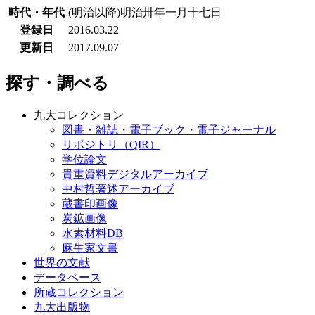
時代・年代
(明治以降)明治卅年一月十七日
登録日
2016.03.22
更新日
2017.09.07
探す・調べる
九大コレクション
図書・雑誌・電子ブック・電子ジャーナル
リポジトリ（QIR）
学位論文
貴重資料デジタルアーカイブ
中村哲著述アーカイブ
蔵書印画像
炭鉱画像
水素材料DB
麻生家文書
世界の文献
データベース
所蔵コレクション
九大出版物