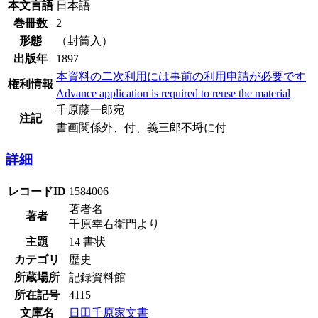
本文言語
日本語
巻冊数
2
形態
（封筒入）
出版年
1897
本資料の二次利用には事前の利用申請が必要です
権利情報
Advance application is required to reuse the material
千原藤一郎宛
注記
書画関係外、付、義三郎不埒に付
詳細
レコードID
1584006
著者名
著者
千原幸右衛門より
主題
14 書状
カテゴリ
歴史
所蔵場所
記録資料館
所在記号
4115
文庫名
日田千原家文書