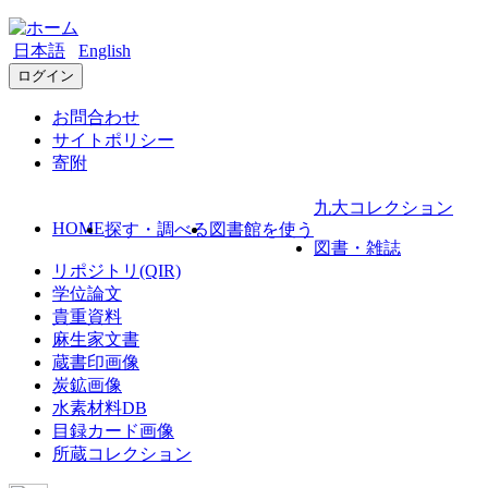
日本語
English
ログイン
お問合わせ
サイトポリシー
寄附
九大コレクション
HOME
探す・調べる
図書館を使う
図書・雑誌
リポジトリ(QIR)
学位論文
貴重資料
麻生家文書
蔵書印画像
炭鉱画像
水素材料DB
目録カード画像
所蔵コレクション