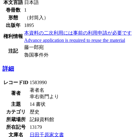
本文言語
日本語
巻冊数
1
形態
（封筒入）
出版年
1895
本資料の二次利用には事前の利用申請が必要です
権利情報
Advance application is required to reuse the material
藤一郎宛
注記
魯国事件外
詳細
レコードID
1583990
著者名
著者
幸右衛門より
主題
14 書状
カテゴリ
歴史
所蔵場所
記録資料館
所在記号
13179
文庫名
日田千原家文書