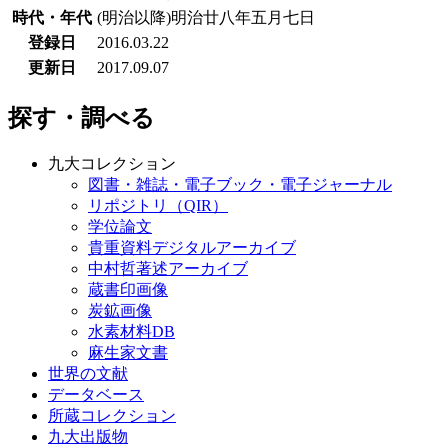
時代・年代
(明治以降)明治廿八年五月七日
登録日
2016.03.22
更新日
2017.09.07
探す・調べる
九大コレクション
図書・雑誌・電子ブック・電子ジャーナル
リポジトリ（QIR）
学位論文
貴重資料デジタルアーカイブ
中村哲著述アーカイブ
蔵書印画像
炭鉱画像
水素材料DB
麻生家文書
世界の文献
データベース
所蔵コレクション
九大出版物