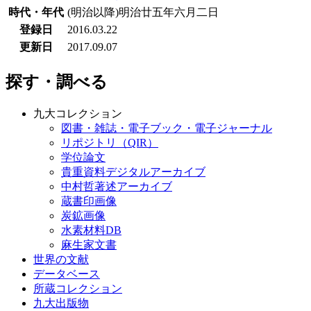
時代・年代
(明治以降)明治廿五年六月二日
登録日
2016.03.22
更新日
2017.09.07
探す・調べる
九大コレクション
図書・雑誌・電子ブック・電子ジャーナル
リポジトリ（QIR）
学位論文
貴重資料デジタルアーカイブ
中村哲著述アーカイブ
蔵書印画像
炭鉱画像
水素材料DB
麻生家文書
世界の文献
データベース
所蔵コレクション
九大出版物