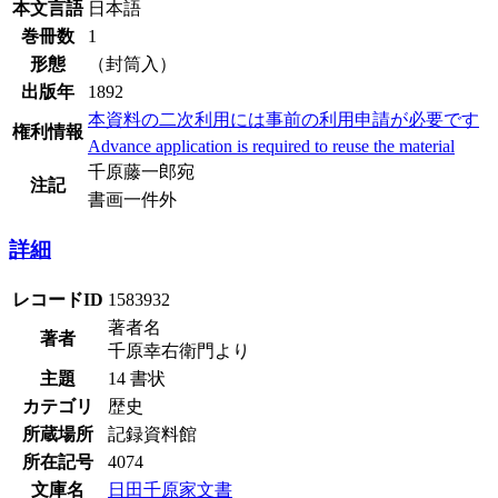
本文言語
日本語
巻冊数
1
形態
（封筒入）
出版年
1892
本資料の二次利用には事前の利用申請が必要です
権利情報
Advance application is required to reuse the material
千原藤一郎宛
注記
書画一件外
詳細
レコードID
1583932
著者名
著者
千原幸右衛門より
主題
14 書状
カテゴリ
歴史
所蔵場所
記録資料館
所在記号
4074
文庫名
日田千原家文書