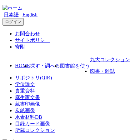
日本語
English
ログイン
お問合わせ
サイトポリシー
寄附
九大コレクション
HOME
探す・調べる
図書館を使う
図書・雑誌
リポジトリ(QIR)
学位論文
貴重資料
麻生家文書
蔵書印画像
炭鉱画像
水素材料DB
目録カード画像
所蔵コレクション