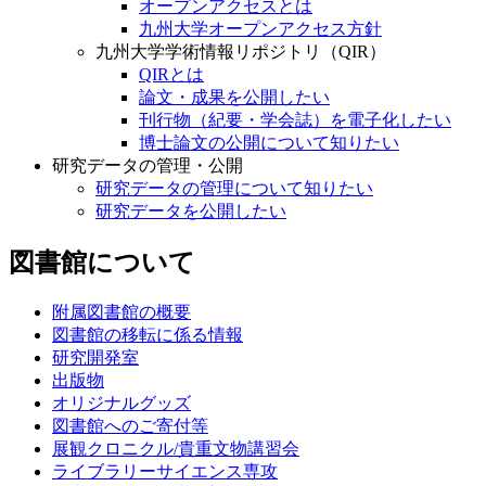
オープンアクセスとは
九州大学オープンアクセス方針
九州大学学術情報リポジトリ（QIR）
QIRとは
論文・成果を公開したい
刊行物（紀要・学会誌）を電子化したい
博士論文の公開について知りたい
研究データの管理・公開
研究データの管理について知りたい
研究データを公開したい
図書館について
附属図書館の概要
図書館の移転に係る情報
研究開発室
出版物
オリジナルグッズ
図書館へのご寄付等
展観クロニクル/貴重文物講習会
ライブラリーサイエンス専攻