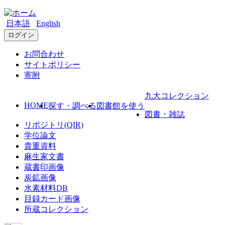
日本語
English
ログイン
お問合わせ
サイトポリシー
寄附
九大コレクション
HOME
探す・調べる
図書館を使う
図書・雑誌
リポジトリ(QIR)
学位論文
貴重資料
麻生家文書
蔵書印画像
炭鉱画像
水素材料DB
目録カード画像
所蔵コレクション