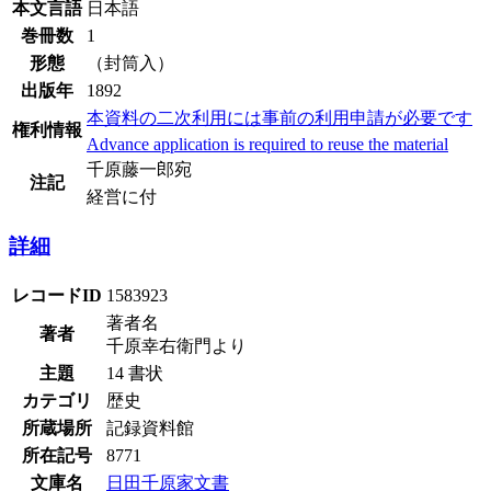
本文言語
日本語
巻冊数
1
形態
（封筒入）
出版年
1892
本資料の二次利用には事前の利用申請が必要です
権利情報
Advance application is required to reuse the material
千原藤一郎宛
注記
経営に付
詳細
レコードID
1583923
著者名
著者
千原幸右衛門より
主題
14 書状
カテゴリ
歴史
所蔵場所
記録資料館
所在記号
8771
文庫名
日田千原家文書