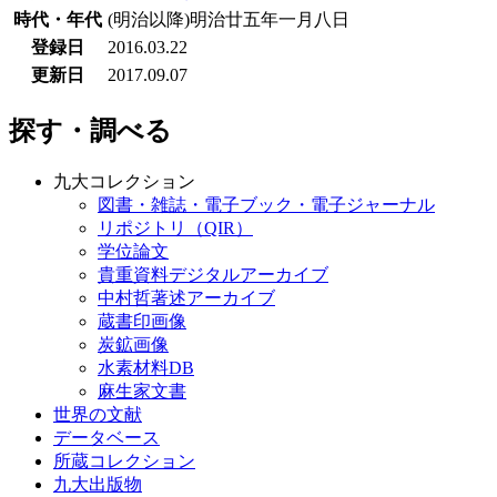
時代・年代
(明治以降)明治廿五年一月八日
登録日
2016.03.22
更新日
2017.09.07
探す・調べる
九大コレクション
図書・雑誌・電子ブック・電子ジャーナル
リポジトリ（QIR）
学位論文
貴重資料デジタルアーカイブ
中村哲著述アーカイブ
蔵書印画像
炭鉱画像
水素材料DB
麻生家文書
世界の文献
データベース
所蔵コレクション
九大出版物