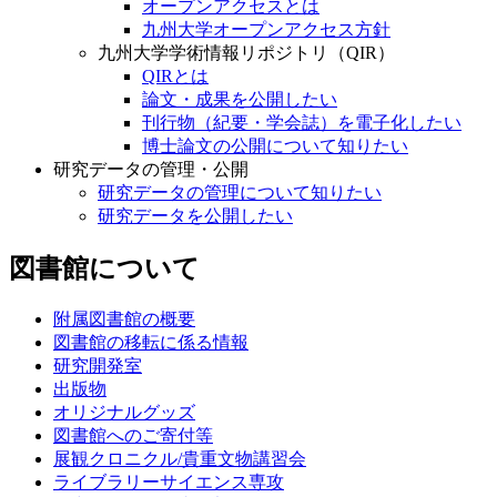
オープンアクセスとは
九州大学オープンアクセス方針
九州大学学術情報リポジトリ（QIR）
QIRとは
論文・成果を公開したい
刊行物（紀要・学会誌）を電子化したい
博士論文の公開について知りたい
研究データの管理・公開
研究データの管理について知りたい
研究データを公開したい
図書館について
附属図書館の概要
図書館の移転に係る情報
研究開発室
出版物
オリジナルグッズ
図書館へのご寄付等
展観クロニクル/貴重文物講習会
ライブラリーサイエンス専攻